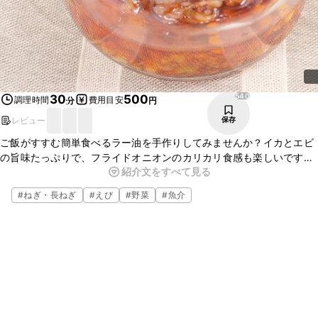
540
30
500
調理時間
費用目安
分
円
レビュー
保存
ご飯がすすむ簡単食べるラー油を手作りしてみませんか？イカとエビ
の旨味たっぷりで、フライドオニオンのカリカリ食感も楽しいです
紹介文をすべて見る
よ。そのままご飯やパンにかけても、餃子や炒飯にかけても美味しい
です。ぜひ作ってみてくださいね。
#
ねぎ・長ねぎ
#
えび
#
野菜
#
魚介