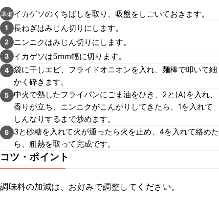
イカゲソのくちばしを取り、吸盤をしごいておきます。
準備
長ねぎはみじん切りにします。
1
ニンニクはみじん切りにします。
2
イカゲソは5mm幅に切ります。
3
袋に干しエビ、フライドオニオンを入れ、麺棒で叩いて細
4
かく砕きます。
中火で熱したフライパンにごま油をひき、2と(A)を入れ、
5
香りが立ち、ニンニクがこんがりしてきたら、1を入れて
しんなりするまで炒めます。
3と砂糖を入れて火が通ったら火を止め、4を入れて絡めた
6
ら、粗熱を取って完成です。
コツ・ポイント
調味料の加減は、お好みで調整してください。