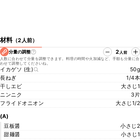
材料
（
2人前
）
2
分量の調整
人前
人数に合わせて分量を調整できます。料理の時間や火加減など、手順も分量に合
わせて調整してくださいね。
イカゲソ (生)
50g
長ねぎ
1/4本
干しエビ
大さじ1
ニンニク
3片
フライドオニオン
大さじ1/2
(A)
豆板醤
小さじ2
甜麺醤
小さじ1