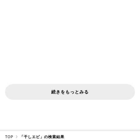
続きをもっとみる
TOP
「干しエビ」の検索結果