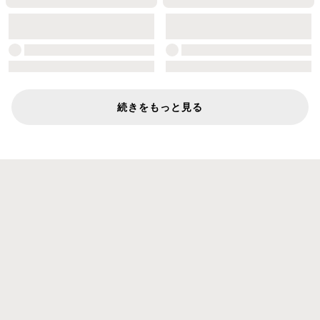
続きをもっと見る