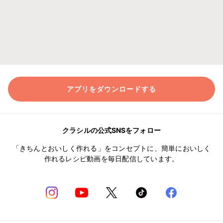
アプリをダウンロードする
クラシルの公式SNSをフォロー
「きちんとおいしく作れる」をコンセプトに、簡単においしく
作れるレシピ動画を毎日配信しています。