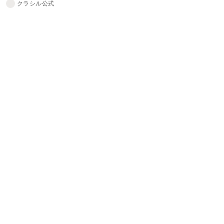
クラシル公式