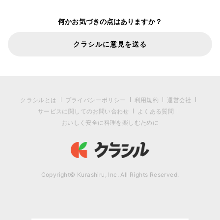
何かお気づきの点はありますか？
クラシルに意見を送る
クラシルとは
プライバシーポリシー
利用規約
運営会社
サービスに関してのお問い合わせ
よくある質問
おいしく安全に料理を楽しむために
Copyright© Kurashiru, Inc. All Rights Reserved.