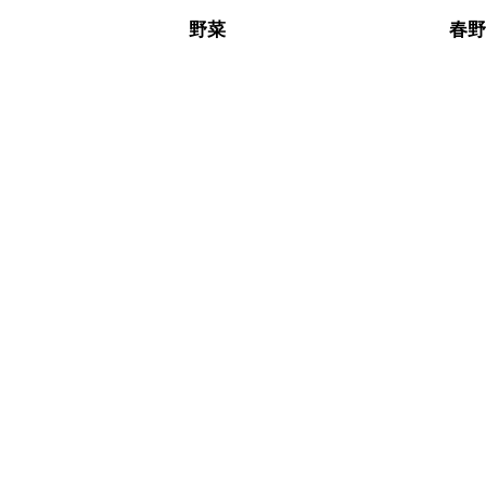
A
※日持ちは目安です。
こちら
野菜
春