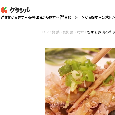
食材から探す
料理名から探す
目的・シーンから探す
公式レ
TOP
野菜
夏野菜
なす
なすと豚肉の和