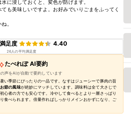
水に浸しておくと、変色が防げます。

べても美味しいですよ。お好みでいりごまをふってく
いね。
満足度
4.40
26
人の平均満足度
たべれぽ AI要約
ーの声をAIが自動で要約しています
暑い季節にぴったりの一品です。なすはジューシーで豚肉の旨
お節の風味
が絶妙にマッチしています。調味料は全て大さじで
初心者の方でも安心です。冷やして食べるとより一層さっぱり
り食べられます。倍量作ればしっかりメインおかずになり、ご