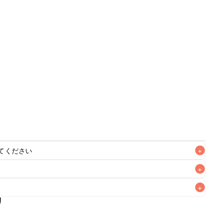
てください
+
+
+
リ
なるべくお早めにお召し上がりください。
