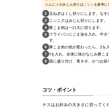
にんにくのみじん切りは
こちら
を参考に
玉ねぎはくし切りにします。なす
2
ニンニクはみじん切りにします。
3
豚こま肉は一口大に切ります。
4
フライパンにごま油を入れ、中火
5
す。
豚こま肉の色が変わったら、2を
6
1を入れ、全体に味がなじみ豚こ
7
器に盛り付け、青ネギ、かつお節
8
コツ・ポイント
ナスはお好みの大きさに切ってく