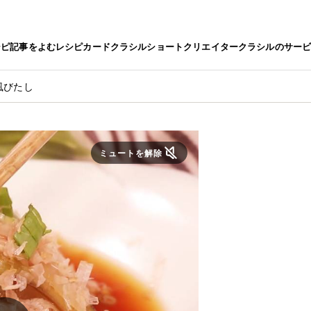
シピ
記事をよむ
レシピカード
クラシルショート
クリエイター
クラシルのサー
風びたし
ミュートを解除