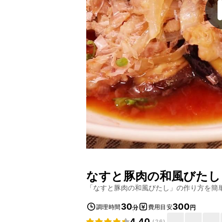
なすと豚肉の和風びたし
「
なすと豚肉の和風びたし
」の作り方を簡
30
300
調理時間
費用目安
分
円
4.40
(
26
)