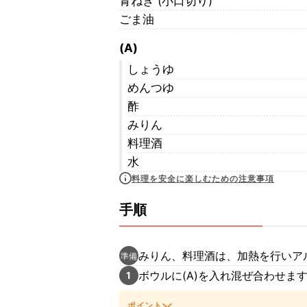
青ねぎ (小口切り)
ごま油
(A)
しょうゆ
めんつゆ
酢
みりん
料理酒
水
料理を安全に楽しむための注意事項
手順
みりん、料理酒は、加熱を行いア
準備
ボウルに(A)を入れ混ぜ合わせま
1
ポイント