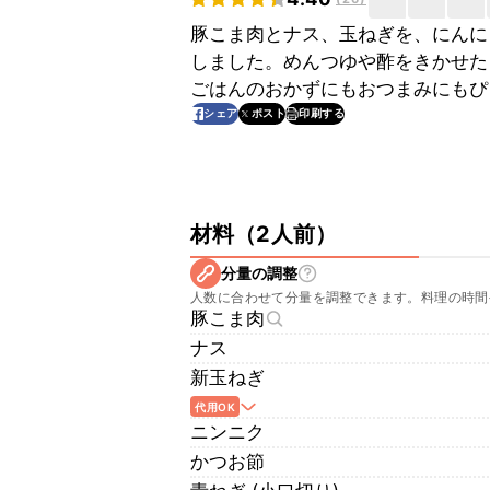
豚こま肉とナス、玉ねぎを、にんに
しました。めんつゆや酢をきかせた
ごはんのおかずにもおつまみにもぴ
印刷する
シェア
ポスト
材料
（
2人前
）
分量の調整
人数に合わせて分量を調整できます。料理の時間
豚こま肉
ナス
新玉ねぎ
代用OK
ニンニク
かつお節