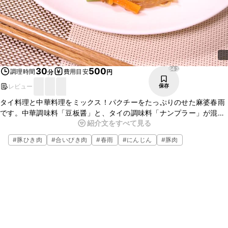
643
30
500
調理時間
費用目安
分
円
レビュー
保存
タイ料理と中華料理をミックス！パクチーをたっぷりのせた麻婆春雨
です。中華調味料「豆板醤」と、タイの調味料「ナンプラー」が混ざ
紹介文をすべて見る
り合うと一体どんな味になるのでしょう！？アジア料理好きにはぜひ
作って食べてもらいたい一品です。
#
豚ひき肉
#
合いびき肉
#
春雨
#
にんじん
#
豚肉