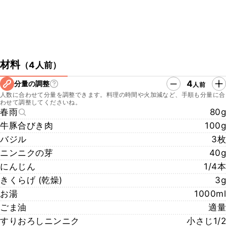
材料
（
4人前
）
4
分量の調整
人前
人数に合わせて分量を調整できます。料理の時間や火加減など、手順も分量に合
わせて調整してくださいね。
春雨
80g
牛豚合びき肉
100g
バジル
3枚
ニンニクの芽
40g
にんじん
1/4本
きくらげ (乾燥)
3g
お湯
1000ml
ごま油
適量
すりおろしニンニク
小さじ1/2