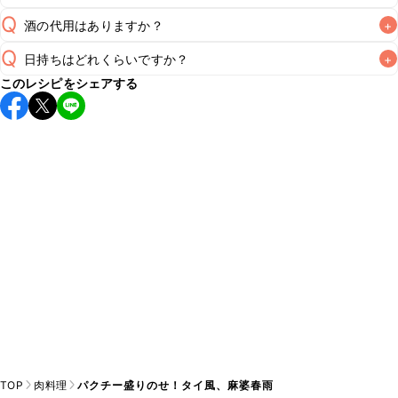
Q
酒の代用はありますか？
+
A
Q
日持ちはどれくらいですか？
+
A
このレシピをシェアする
保存期間は冷蔵で翌日中が目安です。なるべくお早めにお召
し上がりください。

A
※日持ちは目安です。
こちら
の注意事項をご確認の上、正し
TOP
肉料理
パクチー盛りのせ！タイ風、麻婆春雨