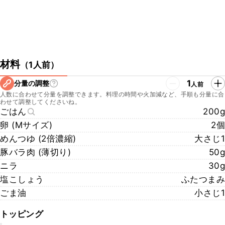
材料
（
1人前
）
1
分量の調整
人前
人数に合わせて分量を調整できます。料理の時間や火加減など、手順も分量に合
わせて調整してくださいね。
ごはん
200g
卵 (Mサイズ)
2個
めんつゆ (2倍濃縮)
大さじ1
豚バラ肉 (薄切り)
50g
ニラ
30g
塩こしょう
ふたつまみ
ごま油
小さじ1
トッピング