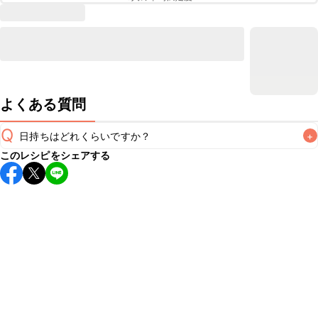
よくある質問
Q
日持ちはどれくらいですか？
+
このレシピをシェアする
保存期間は冷蔵で翌日中が目安です。なるべくお早めにお召
し上がりください。

A
※日持ちは目安です。
こちら
の注意事項をご確認の上、正し