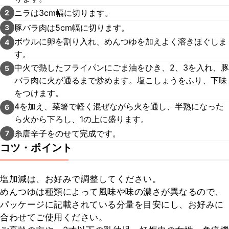
ニラは3cm幅に切ります。
2
豚バラ肉は5cm幅に切ります。
3
ボウルに卵を割り入れ、めんつゆを加えよく溶きほぐしま
4
す。
中火で熱したフライパンにごま油をひき、2、3を入れ、豚
5
バラ肉に火が通るまで炒めます。塩こしょうをふり、下味
をつけます。
4を加え、菜箸で軽く混ぜながら火を通し、半熟になった
6
ら火から下ろし、1の上に盛ります。
糸唐辛子をのせて完成です。
7
コツ・ポイント
塩加減は、お好みで調整してください。

めんつゆは種類によって風味や味の濃さが異なるので、
パッケージに記載されている分量を目安にし、お好みに
合わせてご使用ください。
