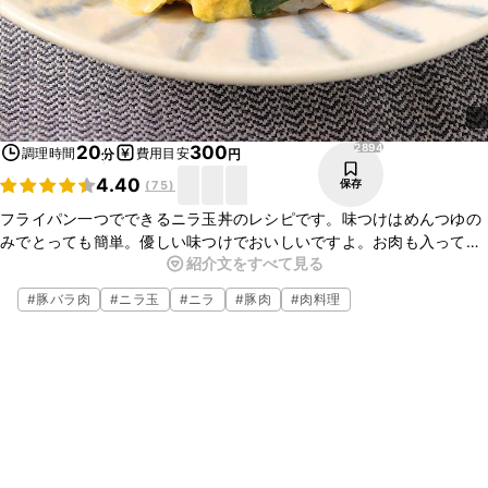
2894
20
300
調理時間
費用目安
分
円
4.40
保存
(
75
)
フライパン一つでできるニラ玉丼のレシピです。味つけはめんつゆの
みでとっても簡単。優しい味つけでおいしいですよ。お肉も入ってお
紹介文をすべて見る
り食べ応え満点です。卵の固さはお好みで調整してくださいね。ぜひ
一度作ってみてください。
#
豚バラ肉
#
ニラ玉
#
ニラ
#
豚肉
#
肉料理