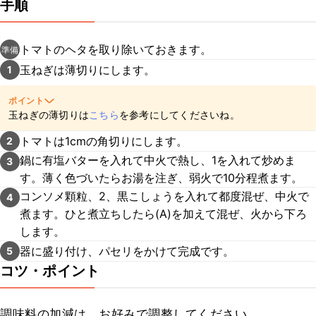
手順
トマトのヘタを取り除いておきます。
準備
玉ねぎは薄切りにします。
1
ポイント
玉ねぎの薄切りは
こちら
を参考にしてくださいね。
トマトは1cmの角切りにします。
2
鍋に有塩バターを入れて中火で熱し、1を入れて炒めま
3
す。薄く色づいたらお湯を注ぎ、弱火で10分程煮ます。
コンソメ顆粒、2、黒こしょうを入れて都度混ぜ、中火で
4
煮ます。ひと煮立ちしたら(A)を加えて混ぜ、火から下ろ
します。
器に盛り付け、パセリをかけて完成です。
5
コツ・ポイント
調味料の加減は、お好みで調整してください。