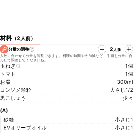
材料
（
2人前
）
2
分量の調整
人前
人数に合わせて分量を調整できます。料理の時間や火加減など、手順も分量に合
わせて調整してくださいね。
玉ねぎ
1個
トマト
1個
お湯
300ml
コンソメ顆粒
大さじ1/2
黒こしょう
少々
(A)
砂糖
小さじ1
EVオリーブオイル
小さじ1