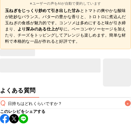
※ユーザーの声をAIが自動で要約しています
玉ねぎをじっくり炒めて引き出した甘み
とトマトの爽やかな酸味
が絶妙なバランス。バターの豊かな香りと、トロトロに煮込んだ
玉ねぎの食感が魅力的です。コンソメは多めにすると味が引き締
まり、
より深みのある仕上がり
に。ベーコンやソーセージを加え
たり、チーズをトッピングしてアレンジも楽しめます。簡単な材
料で本格的な一品が作れると好評です。
よくある質問
Q
日持ちはどれくらいですか？
+
このレシピをシェアする
保存期間は冷蔵で翌日中が目安です。なるべくお早めにお召
し上がりください。

A