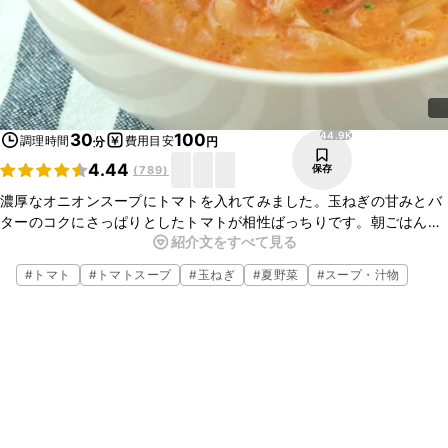
44.9K
30
100
調理時間
費用目安
分
円
4.44
保存
(
789
)
濃厚なオニオンスープにトマトを入れてみました。玉ねぎの甘みとバ
ターのコクにさっぱりとしたトマトが相性ばっちりです。朝ごはんと
紹介文をすべて見る
しても夜ごはんのメニューとしてもオススメです。寒い日は身体が温
まりますよ。ぜひお試しください！
#
トマト
#
トマトスープ
#
玉ねぎ
#
夏野菜
#
スープ・汁物