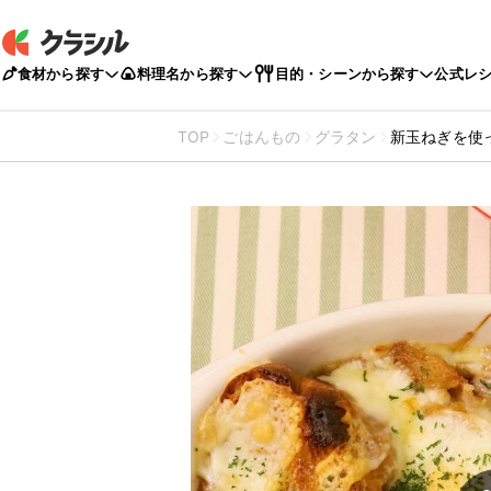
食材から探す
料理名から探す
目的・シーンから探す
公式レ
TOP
ごはんもの
グラタン
新玉ねぎを使