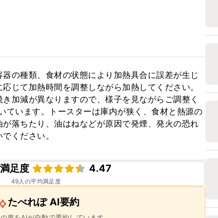
容器の種類、食材の状態により加熱具合に誤差が生じ
応じて加熱時間を調整しながら加熱してください。

焼き加減が異なりますので、様子を見ながらご調整く
で焼いています。トースターは庫内が狭く、食材と熱源の
油が落ちたり、油はねなどが原因で発煙、発火の恐れ
いでください。
ピ満足度
4.47
49
人の平均満足度
たべれぽ AI要約
ーの声をAIが自動で要約しています