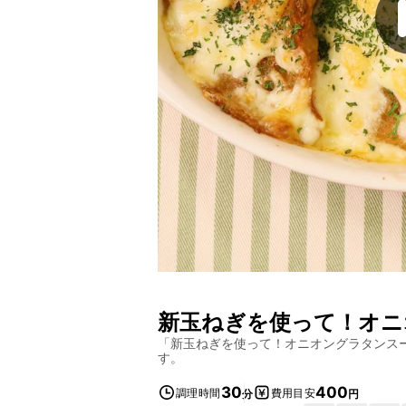
新玉ねぎを使って！オニ
「
新玉ねぎを使って！オニオングラタンス
す。
30
400
調理時間
費用目安
分
円