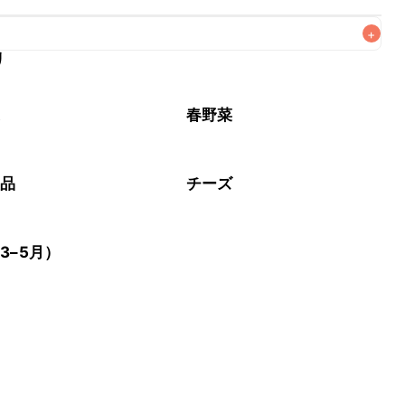
+
リ
がりいただくことをおすすめします。

菜
春野菜
製品
チーズ
3–5月）