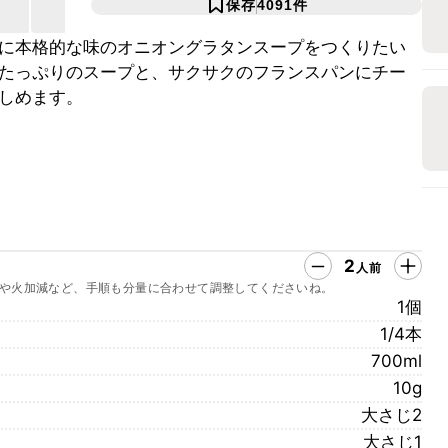
保存
4091
件
に本格的な味のオニオングラタンスープをつくりたい
たっぷりのスープと、サクサクのフランスパンにチー
しめます。
2
人前
や火加減など、手順も分量に合わせて調整してくださいね。
1個
1/4本
700ml
10g
大さじ2
大さじ1