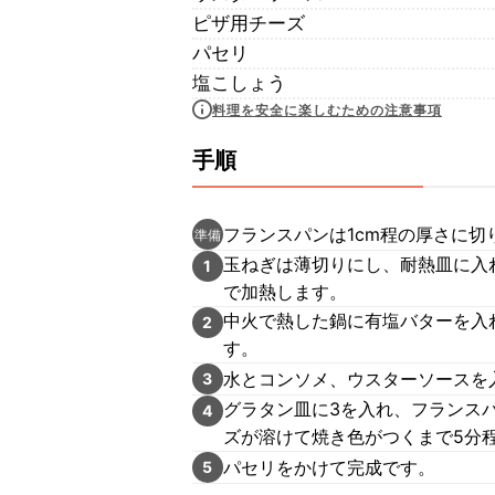
ピザ用チーズ
パセリ
塩こしょう
料理を安全に楽しむための注意事項
手順
フランスパンは1cm程の厚さに
準備
玉ねぎは薄切りにし、耐熱皿に入
1
で加熱します。
中火で熱した鍋に有塩バターを入
2
す。
水とコンソメ、ウスターソースを
3
グラタン皿に3を入れ、フランス
4
ズが溶けて焼き色がつくまで5分
パセリをかけて完成です。
5