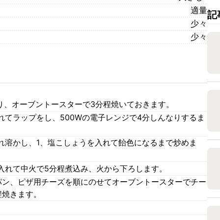
適量
記
少々
少々
切り、オーブントースターで3分程焼いておきます。
れてラップをし、500Wの電子レンジで4分しんなりするま
れ溶かし、1、塩こしょうを入れて飴色になるまで炒めま
入れて中火で5分程煮込み、火から下ろします。
パン、ピザ用チーズを順にのせてオーブントースターでチー
程焼きます。