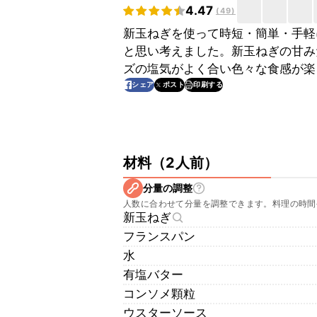
4.47
(
49
)
新玉ねぎを使って時短・簡単・手軽
と思い考えました。新玉ねぎの甘み
ズの塩気がよく合い色々な食感が楽
印刷する
シェア
ポスト
材料
（
2人前
）
分量の調整
人数に合わせて分量を調整できます。料理の時間
新玉ねぎ
フランスパン
水
有塩バター
コンソメ顆粒
ウスターソース