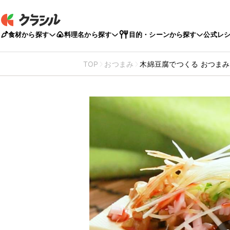
食材から探す
料理名から探す
目的・シーンから探す
公式レ
TOP
おつまみ
木綿豆腐でつくる おつま