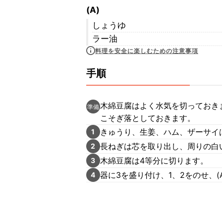
(A)
しょうゆ
ラー油
料理を安全に楽しむための注意事項
手順
木綿豆腐はよく水気を切っておき
準備
こそぎ落としておきます。
きゅうり、生姜、ハム、ザーサイ
1
長ねぎは芯を取り出し、周りの白
2
木綿豆腐は4等分に切ります。
3
器に3を盛り付け、1、2をのせ、(
4