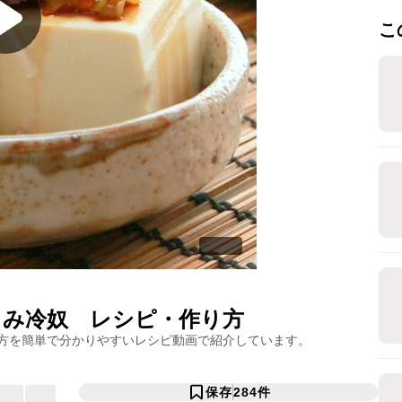
こ
まみ冷奴
レシピ・作り方
方を簡単で分かりやすいレシピ動画で紹介しています。
保存
284
件