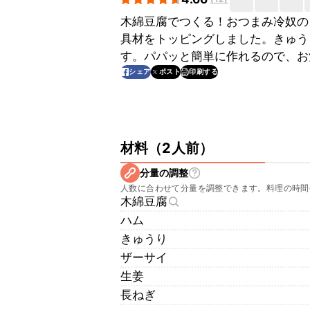
木綿豆腐でつくる！おつまみ冷奴の
具材をトッピングしました。きゅう
す。パパッと簡単に作れるので、お
印刷する
シェア
ポスト
材料
（
2人前
）
分量の調整
人数に合わせて分量を調整できます。料理の時間
木綿豆腐
ハム
きゅうり
ザーサイ
生姜
長ねぎ