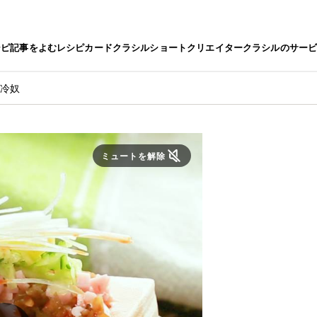
シピ
記事をよむ
レシピカード
クラシルショート
クリエイター
クラシルのサー
み冷奴
ミュートを解除