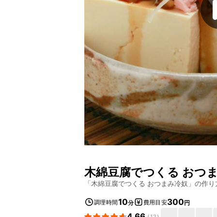
木綿豆腐でつくる おつ
「
木綿豆腐でつくる おつまみ冷奴
」の作り
10
300
調理時間
費用目安
分
円
4.66
(
12
)