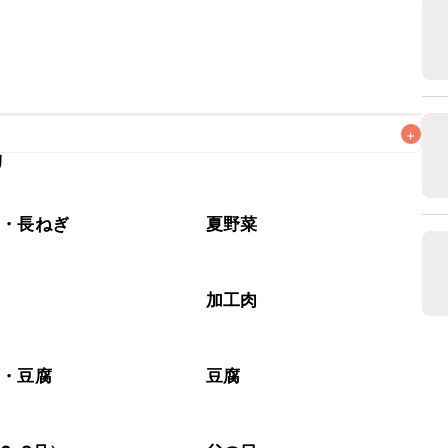
+
リ
なるべくお早めにお召し上がりください。

ぎ・長ねぎ
夏野菜
加工肉
豆・豆腐
豆腐