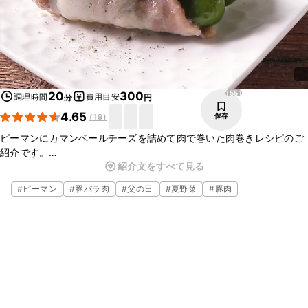
1551
20
300
調理時間
費用目安
分
円
4.65
保存
(
19
)
ピーマンにカマンベールチーズを詰めて肉で巻いた肉巻きレシピのご
紹介です。
紹介文をすべて見る
トースター調理なので、とても簡単に作れます。
トロっと溶けたカマンベールチーズが、ワインなどにも合うので、お
#
ピーマン
#
豚バラ肉
#
父の日
#
夏野菜
#
豚肉
つまみとしてもオススメです。