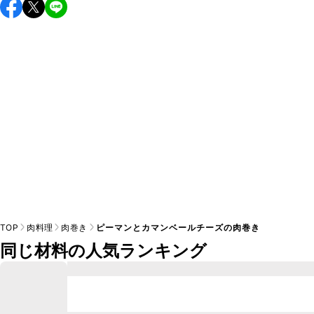
保存期間は冷蔵で翌日中が目安です。なるべくお早めにお召
し上がりください。

A
※日持ちは目安です。
こちら
の注意事項をご確認の上、正し
TOP
肉料理
肉巻き
ピーマンとカマンベールチーズの肉巻き
同じ材料の人気ランキング