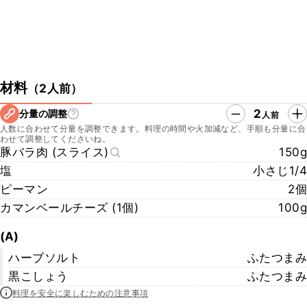
材料
（
2人前
）
2
分量の調整
人前
人数に合わせて分量を調整できます。料理の時間や火加減など、手順も分量に合
わせて調整してくださいね。
豚バラ肉 (スライス)
150g
塩
小さじ1/4
ピーマン
2個
カマンベールチーズ (1個)
100g
(A)
ハーブソルト
ふたつまみ
黒こしょう
ふたつまみ
料理を安全に楽しむための注意事項