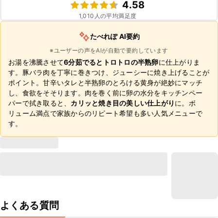
4.58
1,010
人の平均満足度
たべれぽ AI要約
※ユーザーの声をAIが自動で要約しています
お湯を沸騰させて
6分茹でるとトロトロの半熟卵
に仕上がりま
す。豚バラ肉を丁寧に巻きつけ、ジューシーに焼き上げることが
ポイント。甘辛いタレと半熟卵のとろける黄身が絶妙にマッチ
し、食欲をそそります。肉を巻く前に卵の水分をキッチンペー
パーで拭き取ると、
カリッと焼き目の美しい仕上がり
に。ボ
リューム満点で家族からのリピート希望も多い人気メニューで
す。
よくある質問