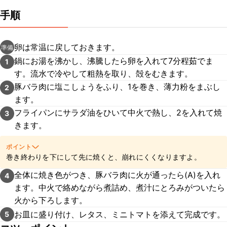
手順
卵は常温に戻しておきます。
準備
鍋にお湯を沸かし、沸騰したら卵を入れて7分程茹でま
1
す。流水で冷やして粗熱を取り、殻をむきます。
豚バラ肉に塩こしょうをふり、1を巻き、薄力粉をまぶし
2
ます。
フライパンにサラダ油をひいて中火で熱し、2を入れて焼
3
きます。
ポイント
巻き終わりを下にして先に焼くと、崩れにくくなりますよ。
全体に焼き色がつき、豚バラ肉に火が通ったら(A)を入れ
4
ます。中火で絡めながら煮詰め、煮汁にとろみがついたら
火から下ろします。
お皿に盛り付け、レタス、ミニトマトを添えて完成です。
5