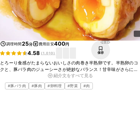
76.8K
25
400
調理時間
費用目安
分
円
4.58
保存
(
1,010
)
とろーり食感がたまらないおいしさの肉巻き半熟卵です。半熟卵のコ
クと、豚バラ肉のジューシーさが絶妙なバランス！甘辛味がさらに食
紹介文をすべて見る
欲をかきたててくれますよ。お子さまから大人まで幅広く喜ばれるこ
と間違いなし！ぜひ作ってみてくださいね。
#
豚バラ肉
#
豚肉
#
卵料理
#
野菜
#
肉