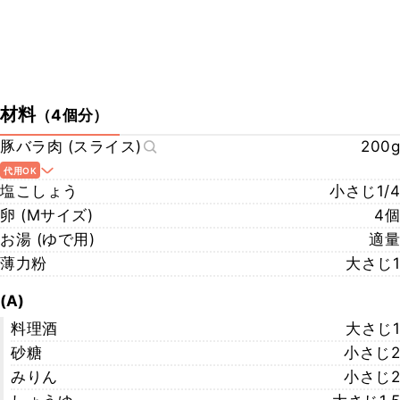
材料
（
4個分
）
豚バラ肉 (スライス)
200g
代用OK
塩こしょう
小さじ1/4
卵 (Mサイズ)
4個
お湯 (ゆで用)
適量
薄力粉
大さじ1
(A)
料理酒
大さじ1
砂糖
小さじ2
みりん
小さじ2