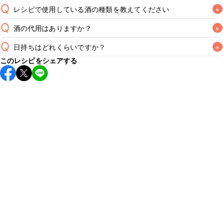
Q
レシピで使用している酒の種類を教えてください
+
Q
酒の代用はありますか？
+
A
Q
日持ちはどれくらいですか？
+
A
このレシピをシェアする
保存期間は冷蔵で当日中が目安です。なるべくお早めにお召
し上がりください。

A
※日持ちは目安です。
こちら
の注意事項をご確認の上、正し