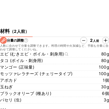
材料
（
2人前
）
2
分量の調整
人前
人数に合わせて分量を調整できます。料理の時間や火加減など、手順も分量に合
わせて調整してくださいね。
エビ (むきエビ・ボイル・刺身用)
80g
タコ (ボイル・刺身用)
80g
マンゴー (正味量)
100g
モッツァレラチーズ (チェリータイプ)
100g
アボカド
1個
玉ねぎ
30g
ブラックオリーブ (種あり)
6個
パセリ (生)
3g