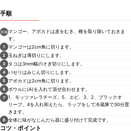
手順
マンゴー、アボカドは皮をむき、種を取り除いておきま
準備
す。
マンゴーは2cm角に切ります。
1
玉ねぎは薄切りにします。
2
タコは3mm幅のそぎ切りにします。
3
パセリはみじん切りにします。
4
アボカドは2cm角に切ります。
5
ボウルに(A)を入れて混ぜ合わせます。
6
1、モッツァレラチーズ、5、エビ、3、2、ブラックオ
7
リーブ、4を入れ和えたら、ラップをして冷蔵庫で30分置
きます。
全体に味がなじんだら器に盛り付けて完成です。
8
コツ・ポイント