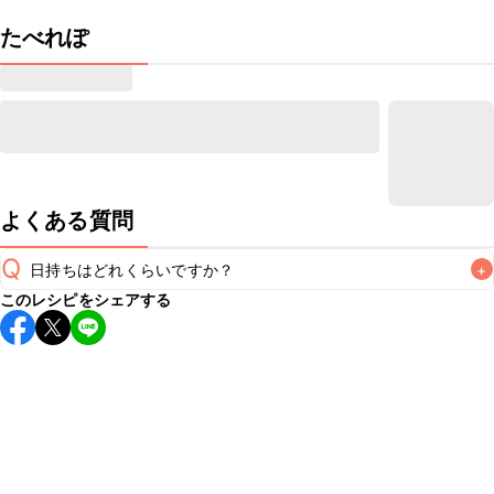
たべれぽ
よくある質問
Q
日持ちはどれくらいですか？
+
このレシピをシェアする
保存期間は冷蔵で当日中が目安です。なるべくお早めにお召
し上がりください。

A
※日持ちは目安です。
こちら
の注意事項をご確認の上、正し