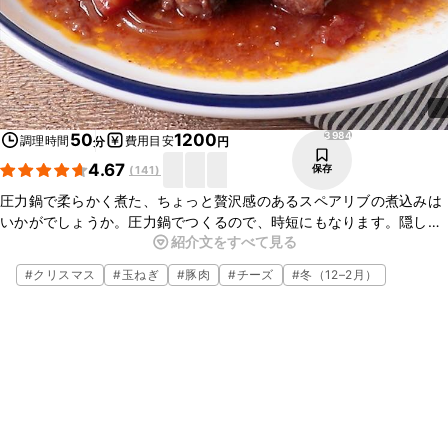
3984
50
1200
調理時間
費用目安
分
円
4.67
保存
(
141
)
圧力鍋で柔らかく煮た、ちょっと贅沢感のあるスペアリブの煮込みは
いかがでしょうか。圧力鍋でつくるので、時短にもなります。隠し味
紹介文をすべて見る
に入れたみそが味のアクセントになり、コクが出ますよ。おもてなし
料理やパーティーにもぴったりのメニューですので、ぜひおためしく
#
クリスマス
#
玉ねぎ
#
豚肉
#
チーズ
#
冬（12–2月）
ださいね。