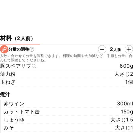
材料
（
2人前
）
2
分量の調整
人前
人数に合わせて分量を調整できます。料理の時間や火加減など、手順も分量に合
わせて調整してくださいね。
豚スペアリブ
600g
薄力粉
大さじ2
玉ねぎ
1個
煮汁
赤ワイン
300ml
カットトマト缶
150g
しょうゆ
大さじ1.5
みそ
大さじ1