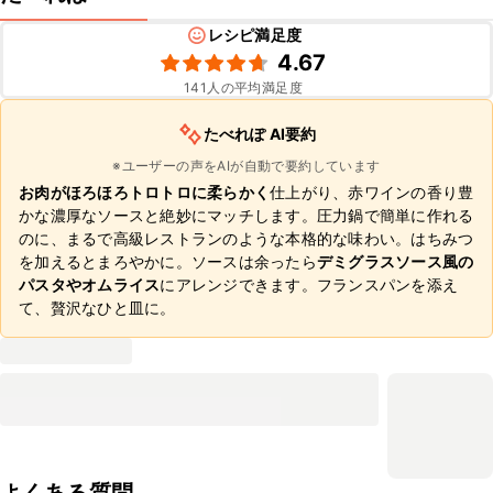
レシピ満足度
4.67
141
人の平均満足度
たべれぽ AI要約
※ユーザーの声をAIが自動で要約しています
お肉がほろほろトロトロに柔らかく
仕上がり、赤ワインの香り豊
かな濃厚なソースと絶妙にマッチします。圧力鍋で簡単に作れる
のに、まるで高級レストランのような本格的な味わい。はちみつ
を加えるとまろやかに。ソースは余ったら
デミグラスソース風の
パスタやオムライス
にアレンジできます。フランスパンを添え
て、贅沢なひと皿に。