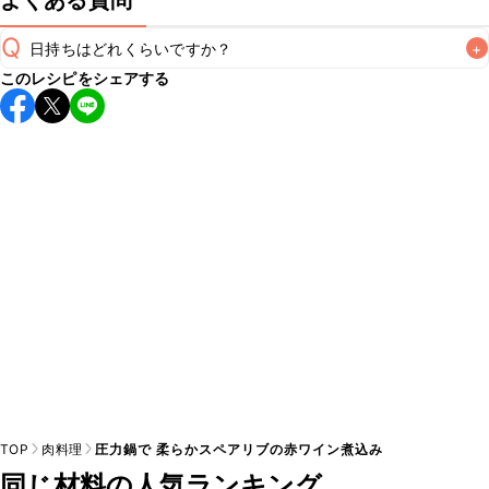
よくある質問
Q
日持ちはどれくらいですか？
+
このレシピをシェアする
保存期間は冷蔵で翌日中が目安です。なるべくお早めにお召
し上がりください。

A
※日持ちは目安です。
こちら
の注意事項をご確認の上、正し
TOP
肉料理
圧力鍋で 柔らかスペアリブの赤ワイン煮込み
同じ材料の人気ランキング