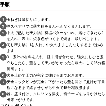
手順
玉ねぎは薄切りにします。
1
豚スペアリブに薄力粉をまんべんなくまぶします。
2
中火で熱した圧力鍋に有塩バターをいれ、溶けてきたら2
3
を入れ、表面に焼き色がつくまで焼き、取り出します。
同じ圧力鍋に1を入れ、中火のまましんなりするまで炒め
4
ます。
3、煮汁の材料を入れ、軽く混ぜ合わせ、強火にしひと煮
5
立ちしたら、蓋をして圧力がかかったら弱火にして15分程
度煮ます。
火を止めて圧力が完全に抜けるまでおきます。
6
安全ロックピンが完全に下がったら蓋を開けて煮汁が半量
7
程になるまで絡ませながら中火で15分程度煮ます。
器に盛り付け、クレソンを添え、粉チーズをふりかけたら
8
出来上がりです。