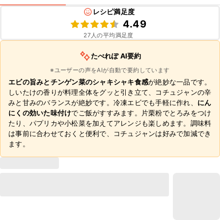
レシピ満足度
4.49
27
人の平均満足度
たべれぽ AI要約
※ユーザーの声をAIが自動で要約しています
エビの旨みとチンゲン菜のシャキシャキ食感
が絶妙な一品です。
しいたけの香りが料理全体をグッと引き立て、コチュジャンの辛
みと甘みのバランスが絶妙です。冷凍エビでも手軽に作れ、
にん
にくの効いた味付け
でご飯がすすみます。片栗粉でとろみをつけ
たり、パプリカや小松菜を加えてアレンジも楽しめます。調味料
は事前に合わせておくと便利で、コチュジャンは好みで加減でき
ます。