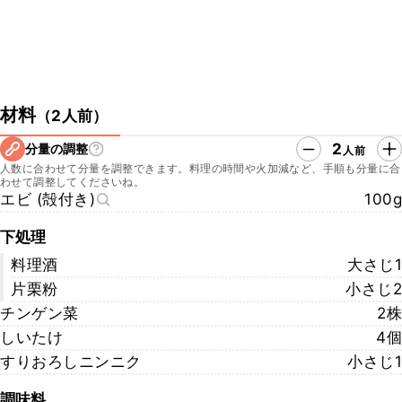
材料
（
2人前
）
2
分量の調整
人前
人数に合わせて分量を調整できます。料理の時間や火加減など、手順も分量に合
わせて調整してくださいね。
エビ (殻付き)
100g
下処理
料理酒
大さじ1
片栗粉
小さじ2
チンゲン菜
2株
しいたけ
4個
すりおろしニンニク
小さじ1
調味料