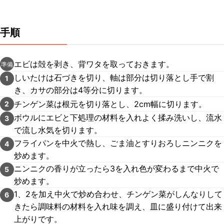
手順
エビは殻を剥き、背ワタを取っておきます。
準備
しいたけは石づきを切り、軸は部分は切り落とし手で割
1
き、カサの部分は4等分に切ります。
チンゲン菜は根元を切り落とし、2cm幅に切ります。
2
ボウルにエビと下処理の材料を入れよく揉み洗いし、流水
3
で流し水気を切ります。
フライパンを中火で熱し、ごま油とすりおろしニンニクを
4
炒めます。
ニンニクの香りが立ったら3を入れ色が変わるまで中火で
5
炒めます。
1、2を加え中火で炒め合わせ、チンゲン菜がしんなりして
6
きたら調味料の材料を入れ味を調え、皿に盛り付けて出来
上がりです。