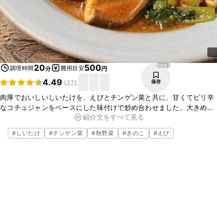
3047
20
500
調理時間
費用目安
分
円
4.49
保存
(
27
)
肉厚でおいしいしいたけを、えびとチンゲン菜と共に、甘くてピリ辛
なコチュジャンをベースにした味付けで炒め合わせました。大きめに
紹介文をすべて見る
切ったしいたけの存在感があり、とても食べ応えがありますよ。夜ご
はんの一品にいかがでしょうか。
#
しいたけ
#
チンゲン菜
#
秋野菜
#
きのこ
#
えび