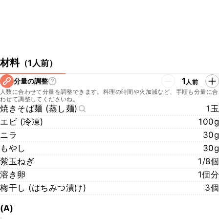
材料
（
1人前
）
1
分量の調整
人前
人数に合わせて分量を調整できます。料理の時間や火加減など、手順も分量に合
わせて調整してくださいね。
焼きそば麺 (蒸し麺)
1玉
エビ (冷凍)
100g
ニラ
30g
もやし
30g
紫玉ねぎ
1/8個
溶き卵
1個分
梅干し (はちみつ漬け)
3個
(A)