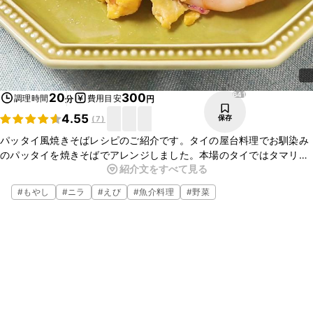
641
20
300
調理時間
費用目安
分
円
4.55
保存
(
7
)
パッタイ風焼きそばレシピのご紹介です。タイの屋台料理でお馴染み
のパッタイを焼きそばでアレンジしました。本場のタイではタマリン
紹介文をすべて見る
ドを使用しますが、日本で手に入りやすい梅干しを使用しました。甘
みや酸味などが合わさり、あと引く美味しさです。
#
もやし
#
ニラ
#
えび
#
魚介料理
#
野菜