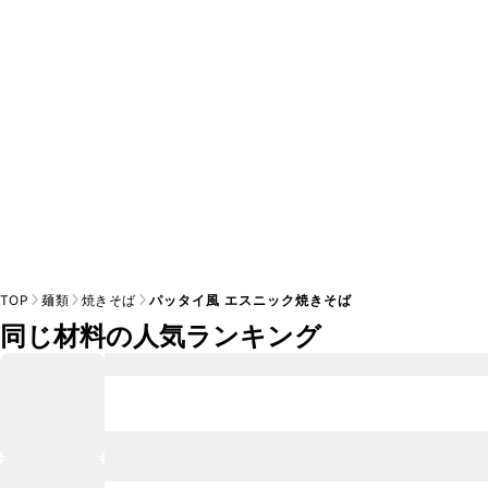
※日持ちは目安です。
こちら
の注意事項をご確認の上、正し
TOP
麺類
焼きそば
パッタイ風 エスニック焼きそば
同じ材料の人気ランキング