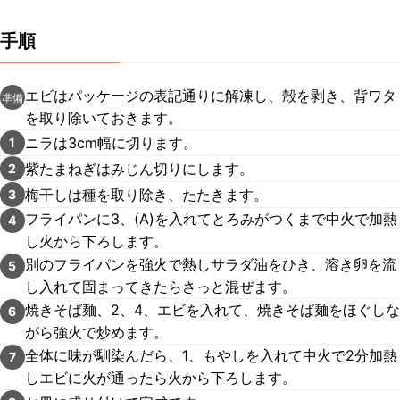
手順
エビはパッケージの表記通りに解凍し、殻を剥き、背ワタ
準備
を取り除いておきます。
ニラは3cm幅に切ります。
1
紫たまねぎはみじん切りにします。
2
梅干しは種を取り除き、たたきます。
3
フライパンに3、(A)を入れてとろみがつくまで中火で加熱
4
し火から下ろします。
別のフライパンを強火で熱しサラダ油をひき、溶き卵を流
5
し入れて固まってきたらさっと混ぜます。
焼きそば麺、2、4、エビを入れて、焼きそば麺をほぐしな
6
がら強火で炒めます。
全体に味が馴染んだら、1、もやしを入れて中火で2分加熱
7
しエビに火が通ったら火から下ろします。