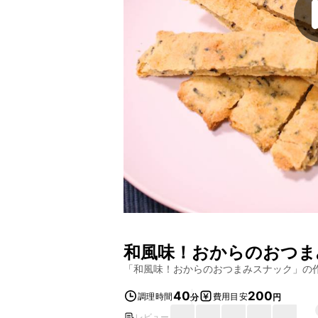
和風味！おからのおつま
「
和風味！おからのおつまみスナック
」の
40
200
調理時間
費用目安
分
円
レビュー