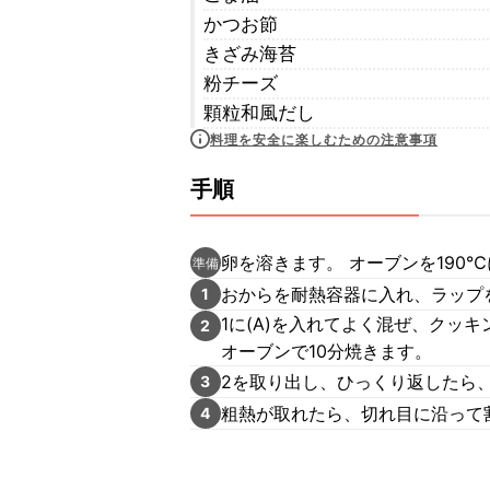
かつお節
きざみ海苔
粉チーズ
顆粒和風だし
料理を安全に楽しむための注意事項
手順
卵を溶きます。 オーブンを190
準備
おからを耐熱容器に入れ、ラップを
1
1に(A)を入れてよく混ぜ、クッ
2
オーブンで10分焼きます。
2を取り出し、ひっくり返したら
3
粗熱が取れたら、切れ目に沿って
4