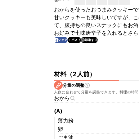
おからを使ったおつまみクッキーで
甘いクッキーも美味しいてすが、こ
て、腹持ちの良いスナックにもお酒
お好みで七味唐辛子を入れるとさら
印刷する
シェア
ポスト
材料
（
2人前
）
分量の調整
人数に合わせて分量を調整できます。料理の時間
おから
(A)
薄力粉
卵
ごま油