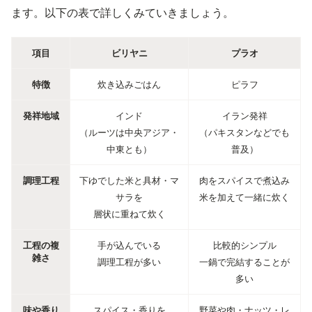
ます。以下の表で詳しくみていきましょう。
項目
ビリヤニ
プラオ
特徴
炊き込みごはん
ピラフ
発祥地域
インド
イラン発祥
（ルーツは中央アジア・
（パキスタンなどでも
中東とも）
普及）
調理工程
下ゆでした米と具材・マ
肉をスパイスで煮込み
サラを
米を加えて一緒に炊く
層状に重ねて炊く
工程の複
手が込んでいる
比較的シンプル
雑さ
調理工程が多い
一鍋で完結することが
多い
味や香り
スパイス・香りを
野菜や肉・ナッツ・レ