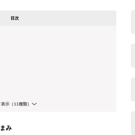
目次
て表示（11種類）
つまみ