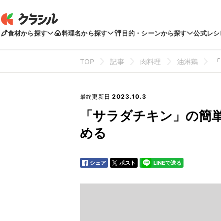
食材から探す
料理名から探す
目的・シーンから探す
公式レシ
TOP
記事
肉料理
油淋鶏
「
最終更新日
2023.10.3
「サラダチキン」の簡
める
シェア
ポスト
LINEで送る