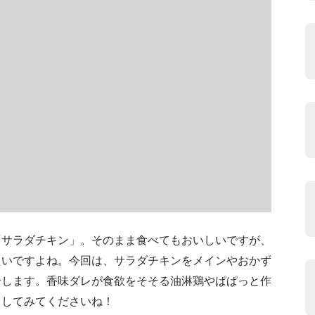
「サラダチキン」。そのまま食べてもおいしいですが、
たいですよね。今回は、サラダチキンをメインやおかず
介します。香味ダレが食欲をそそる油淋鶏やぱぱっと作
クしてみてくださいね！