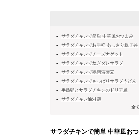
サラダチキンで簡単 中華風おつまみ
サラダチキンでお手軽 あっさり親子丼
サラダチキンでチーズナゲット
サラダチキンでねぎダレサラダ
サラダチキンで鶏南蛮蕎麦
サラダチキンでさっぱりサラダうどん
半熟卵とサラダチキンのドリア風
サラダチキン油淋鶏
全
サラダチキンで簡単 中華風お