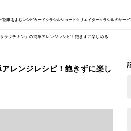
ピ
記事をよむ
レシピカード
クラシルショート
クリエイター
クラシルのサービ
サラダチキン」の簡単アレンジレシピ！飽きずに楽しめる
単アレンジレシピ！飽きずに楽し