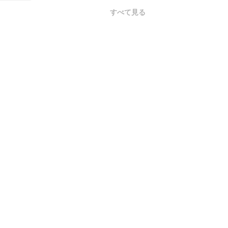
すべて見る