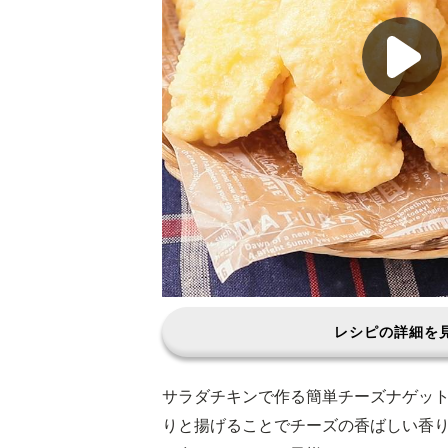
レシピの詳細を
サラダチキンで作る簡単チーズナゲッ
りと揚げることでチーズの香ばしい香