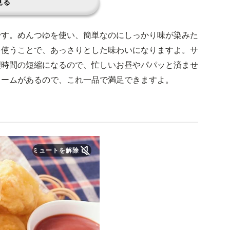
見る
です。めんつゆを使い、簡単なのにしっかり味が染みた
を使うことで、あっさりとした味わいになりますよ。サ
理時間の短縮になるので、忙しいお昼やパパッと済ませ
ュームがあるので、これ一品で満足できますよ。
ミュートを解除