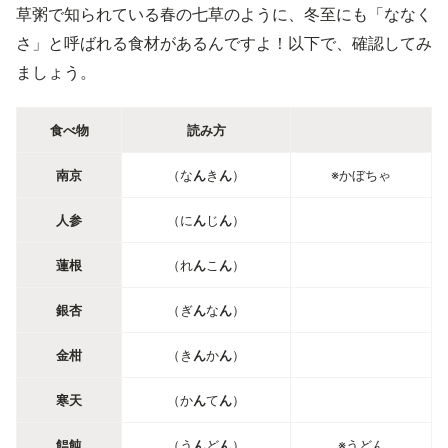
草粥で知られている春の七草のように、冬至にも「ななく
さ」と呼ばれる食材があるんですよ！以下で、確認してみ
ましょう。
食べ物
読み方
南京
（な
ん
き
ん
）
※かぼちゃ
人参
（に
ん
じ
ん
）
蓮根
（れ
ん
こ
ん
）
銀杏
（ぎ
ん
な
ん
）
金柑
（き
ん
か
ん
）
寒天
（か
ん
て
ん
）
饂飩
（う
ん
ど
ん
）
※うどん