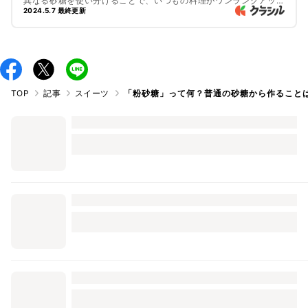
異なる砂糖を使い分けることで、いつもの料理がワンランクアップ
しますよ。今回は、いろいろな砂糖の種類とその特徴をご紹介しま
2024.5.7 最終更新
す。
TOP
記事
スイーツ
「粉砂糖」って何？普通の砂糖から作ること