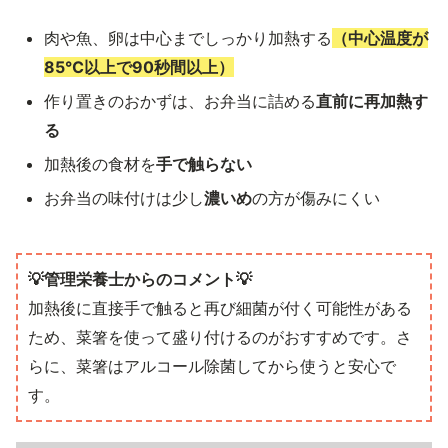
肉や魚、卵は中心までしっかり加熱する
（中心温度が
85℃以上で90秒間以上）
作り置きのおかずは、お弁当に詰める
直前に再加熱す
る
加熱後の食材を
手で触らない
お弁当の味付けは少し
濃いめ
の方が傷みにくい
💡管理栄養士からのコメント💡
加熱後に直接手で触ると再び細菌が付く可能性がある
ため、菜箸を使って盛り付けるのがおすすめです。さ
らに、菜箸はアルコール除菌してから使うと安心で
す。