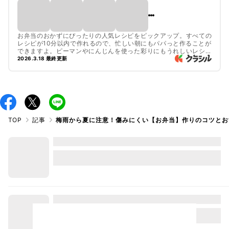
お弁当のおかずにぴったりの人気レシピをピックアップ。すべての
レシピが10分以内で作れるので、忙しい朝にもパパっと作ることが
できますよ。ピーマンやにんじんを使った彩りにもうれしいレシピ
がたくさん。ぜひチェックしてみてくださいね。

2026.3.18 最終更新
お弁当として持ち運ぶ際は食中毒に配慮し、衛生的な環境下で調理
を行ってください。持ち運びの際は保冷剤をつけて冷蔵庫やなるべ
く涼しい場所に保管してください。加熱の必要があるものは必ずよ
く火を通し、しっかりと粗熱を取り、余分な汁気は切ってからお弁
当に詰めてください。
TOP
記事
梅雨から夏に注意！傷みにくい【お弁当】作りのコツとお