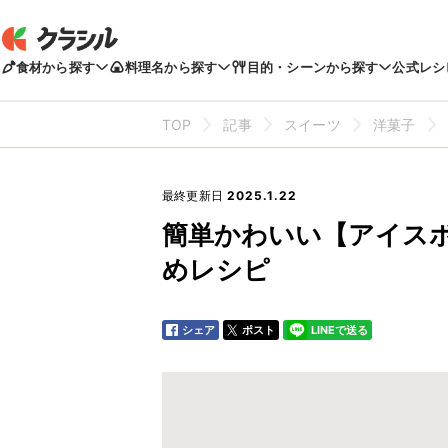
食材から探す
料理名から探す
目的・シーンから探す
公式レシ
TOP
記事
スイーツ
洋菓子
最終更新日
2025.1.22
簡単かわいい【アイス
めレシピ
シェア
ポスト
LINEで送る