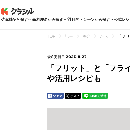
食材から探す
料理名から探す
目的・シーンから探す
公式レシ
TOP
記事
魚介
たら
「フリ
最終更新日
2025.8.27
「フリット」と「フラ
や活用レシピも
シェア
ポスト
LINEで送る