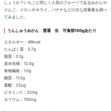
しょうか？いちごと同じく人気のフルーツであるみかんや
りんご、メロンやキウイ、バナナなどの主な栄養素を調べ
てみました。
うんしゅうみかん 普通 生 可食部100gあたり
エネルギー：49kcal
たんぱく質：0.7g
脂質：0.1g
炭水化物：12.0g
食物繊維：1.0g
糖質：11.0g
葉酸：22μg
ビタミンC：32mg
カリウム：150mg