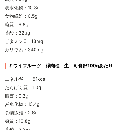
炭水化物：10.3g
食物繊維：0.5g
糖質：9.8g
葉酸：32μg
ビタミンC：18mg
カリウム：340mg
キウイフルーツ 緑肉種 生 可食部100gあたり
エネルギー：51kcal
たんぱく質：1.0g
脂質：0.2g
炭水化物：13.4g
食物繊維：2.6g
糖質：10.8g
葉酸：37μg