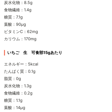
炭水化物：8.5g
食物繊維：1.4g
糖質：7.1g
葉酸：90μg
ビタミンC：62mg
カリウム：170mg
いちご 生 可食部15gあたり
エネルギー：5kcal
たんぱく質：0.1g
脂質：0g
炭水化物：1.3g
食物繊維：0.2g
糖質：1.1g
葉酸：14μg