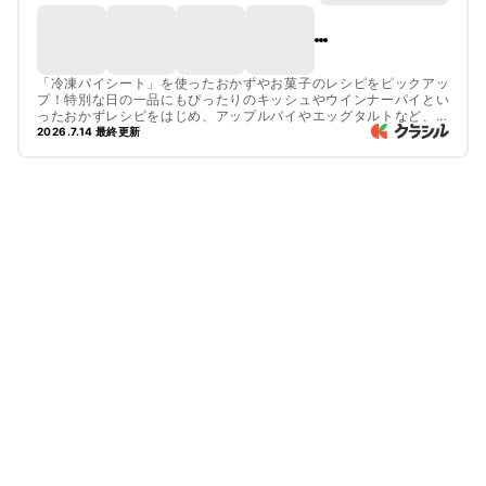
「冷凍パイシート」を使ったおかずやお菓子のレシピをピックアッ
プ！特別な日の一品にもぴったりのキッシュやウインナーパイとい
ったおかずレシピをはじめ、アップルパイやエッグタルトなど、お
すすめのレシピを集めました。生地から焼かなくてもすぐに作れ
2026.7.14 最終更新
て、失敗しづらい冷凍パイシートは、時間がない時でも手軽にプロ
並みの仕上がっちゃいますよ！忙しい日にもぜひパイ生地料理に挑
戦してみてくださいね！