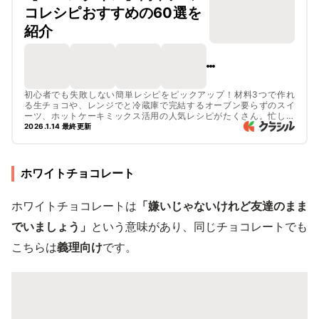
コレシピおすすめの60選を
紹介
初心者でも失敗しない簡単レシピをピックアップ！材料3つで作れ
る生チョコや、レンジでと冷蔵庫で完結するオーブン要らずのスイ
ーツ、ホットケーキミックス活用の人気レシピがたくさん。忙しい
方でもすぐに作れる手軽でおいしいチョコスイーツを今すぐチェッ
2026.1.14 最終更新
クしてみてくださいね。！

見た目もおしゃれなレシピは、本命チョコにも友チョコにもおすす
めです！ぜひ作ってみてくださいね。
ホワイトチョコレート
ホワイトチョコレートは
「嫌いじゃないけれど友達のまま
でいましょう」
という意味があり、同じチョコレートでも
こちらは
義理向け
です。