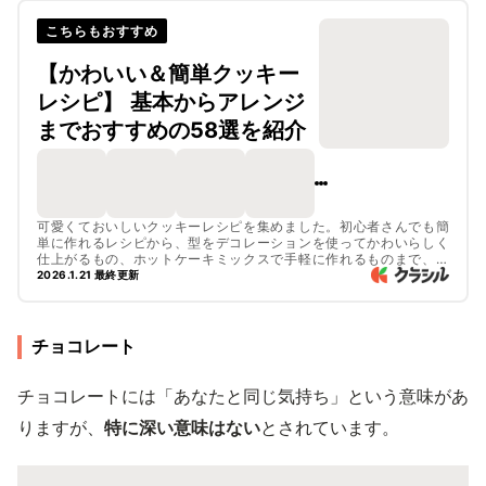
こちらもおすすめ
【かわいい＆簡単クッキー
レシピ】 基本からアレンジ
までおすすめの58選を紹介
可愛くておいしいクッキーレシピを集めました。初心者さんでも簡
単に作れるレシピから、型をデコレーションを使ってかわいらしく
仕上がるもの、ホットケーキミックスで手軽に作れるものまで、た
くさんのレシピをご紹介しています。かわいらしいラッピングもご
2026.1.21 最終更新
紹介しているので、ぜひチェックしてみてくださいね。
チョコレート
チョコレートには「あなたと同じ気持ち」という意味があ
りますが、
特に深い意味はない
とされています。