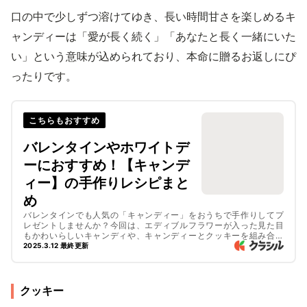
口の中で少しずつ溶けてゆき、長い時間甘さを楽しめるキ
ャンディーは「愛が長く続く」「あなたと長く一緒にいた
い」という意味が込められており、本命に贈るお返しにぴ
ったりです。
こちらもおすすめ
バレンタインやホワイトデ
ーにおすすめ！【キャンデ
ィー】の手作りレシピまと
め
バレンタインでも人気の「キャンディー」をおうちで手作りしてプ
レゼントしませんか？今回は、エディブルフラワーが入った見た目
もかわいらしいキャンディや、キャンディーとクッキーを組み合わ
せたステンドグラスクッキー、話題のダルゴナなど、バラエティに
2025.3.12 最終更新
富んだレシピをご紹介します。ぜひ挑戦してみてくださいね。
クッキー