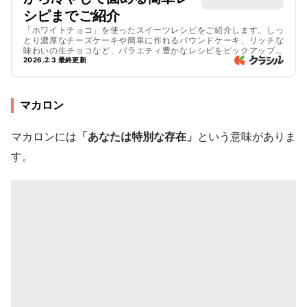
シピまでご紹介
「ホワイトチョコ」を使ったスイーツレシピをご紹介します。しっ
とり濃厚なチーズケーキや簡単に作れるパウンドケーキ、リッチな
味わいの生チョコなど、バラエティ豊かなレシピをピックアップ！
今回は、冷やして固めるレシピとオーブンで焼くレシピに分けてご
2026.2.3 最終更新
紹介しています。バレンタインにもぴったりなので、ぜひ作ってみ
てくださいね！
マカロン
マカロンには
「あなたは特別な存在」
という意味がありま
す。