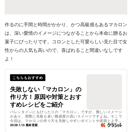
作るのに手間と時間がかかり、かつ高級感もあるマカロン
は、深い愛情のイメージにつながることから本命に贈るお
菓子にぴったりです。コロンとした可愛らしい見た目で女
性からの人気も高いので、喜ばれること間違いなしです
よ！
こちらもおすすめ
失敗しない「マカロン」の
作り方！原因や対策とおす
すめレシピをご紹介
バレンタインにもぴったりの「マカロン」ですが、難しいイメージ
があり、実際に失敗も多い難易度の高いスイーツですよね。そこで
今回は、マカロンの作り方を失敗しやすいポイントや原因と上手に
作る対策を解説します。記事後半ではおすすめのマカロンレシピも
2026.1.13 最終更新
ご紹介。コツを押さえてきれいなマカロンを作ってみましょう！