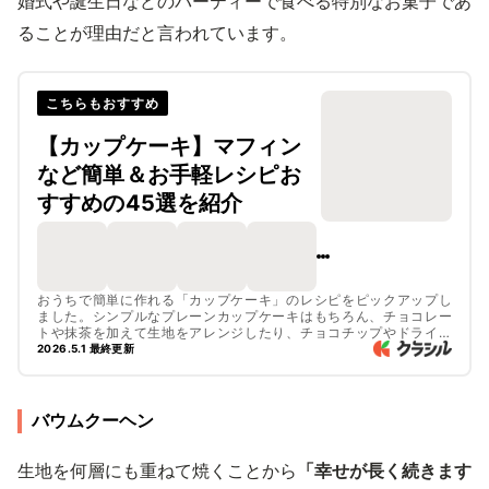
婚式や誕生日などのパーティーで食べる特別なお菓子であ
ることが理由だと言われています。
こちらもおすすめ
【カップケーキ】マフィン
など簡単＆お手軽レシピお
すすめの45選を紹介
おうちで簡単に作れる「カップケーキ」のレシピをピックアップし
ました。シンプルなプレーンカップケーキはもちろん、チョコレー
トや抹茶を加えて生地をアレンジしたり、チョコチップやドライフ
ルーツなどトッピングをアレンジしたりと、豊富なバリエーション
2026.5.1 最終更新
でお作りいただけますよ。バレンタインのプレゼントにおすすめで
すので、ぜひお試しくださいね。ホットケーキミックスで作れるマ
フィンのレシピもご紹介しているので、参考にしてみてください
ね。
バウムクーヘン
生地を何層にも重ねて焼くことから
「幸せが長く続きます