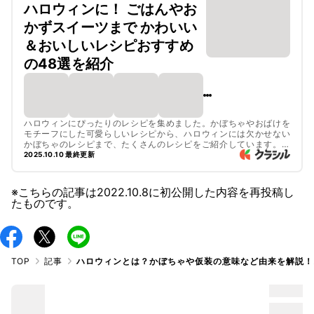
ハロウィンに！ ごはんやお
かずスイーツまで かわいい
＆おいしいレシピおすすめ
の48選を紹介
ハロウィンにぴったりのレシピを集めました。かぼちゃやおばけを
モチーフにした可愛らしいレシピから、ハロウィンには欠かせない
かぼちゃのレシピまで、たくさんのレシピをご紹介しています。メ
インおかずはもちろん、副菜やスープ、デザートににおすすめのス
2025.10.10 最終更新
イーツなど、いろいろなレシピを試してみてくださいね。
※こちらの記事は
2022.10.8
に初公開した内容を再投稿し
たものです。
TOP
記事
ハロウィンとは？かぼちゃや仮装の意味など由来を解説！