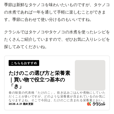
季節は新鮮なタケノコを味わいたいものですが、タケノコ
の水煮であれば一年を通して手軽に楽しむことができま
す。季節に合わせて使い分けるのもいいですね。
クラシルではタケノコやタケノコの水煮を使ったレシピを
たくさんご紹介していますので、ぜひお気に入りレシピを
探してみてくださいね。
こちらもおすすめ
たけのこの選び方と栄養素
｜買い物で役立つ基本の
「き」
春の味覚の代表格「たけのこ」。炊き込みごはんや煮物にしていた
だくことが多いですが、どのような栄養素が含まれているのか気に
なりますよね。そこで今回は、たけのこに含まれる栄養素とおいし
いたけのこの選び方についてご紹介します。たけのこの種類やアク
2026.4.21 最終更新
抜きの仕方などもご紹介しているので、ぜひ参考にしてみてくださ
いね。