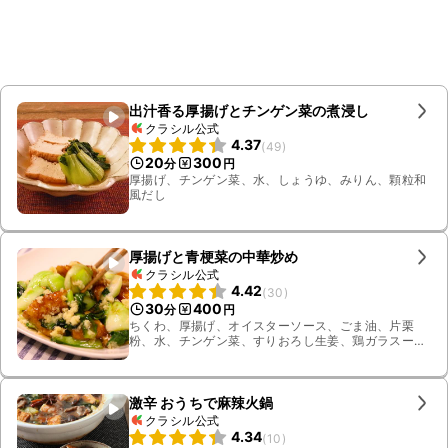
出汁香る厚揚げとチンゲン菜の煮浸し
クラシル公式
4.37
(
49
)
20
300
分
円
厚揚げ、チンゲン菜、水、しょうゆ、みりん、顆粒和
風だし
厚揚げと青梗菜の中華炒め
クラシル公式
4.42
(
30
)
30
400
分
円
ちくわ、厚揚げ、オイスターソース、ごま油、片栗
粉、水、チンゲン菜、すりおろし生姜、鶏ガラスープ
の素
激辛 おうちで麻辣火鍋
クラシル公式
4.34
(
10
)