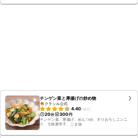
チンゲン菜と厚揚げの炒め物
クラシル公式
4.40
(
187
)
20
300
分
円
チンゲン菜、厚揚げ、めんつゆ、すりおろしニンニ
ク、七味唐辛子、ごま油