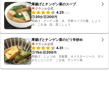
厚揚げとチンゲン菜のスープ
クラシル公式
4.25
(
52
)
20
200
分
円
厚揚げ、チンゲン菜、水、中華スープの素、しょう
ゆ、ごま油、塩、黒こしょう
厚揚げとチンゲン菜のピリ辛炒め
クラシル公式
4.31
(
59
)
15
200
分
円
厚揚げ、しょうゆ、豆板醤、オイスターソース、すり
おろしニンニク、ごま油、チンゲン菜