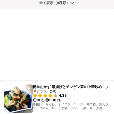
全て表示（9種類）
簡単おかず 厚揚げとチンゲン菜の中華炒め
クラシル公式
4.38
(
190
)
30
300
分
円
厚揚げ、ちくわ、オイスターソース、片栗粉、鶏ガラ
スープの素、水、ごま油、チンゲン菜、サラダ油