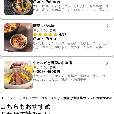
30
500
分
円
エビ、白菜、長ねぎ、ニラ、しいたけ、緑豆春雨、豆
板醤、花椒、粉唐辛子、すりおろしニンニク、鷹の
爪、ごま油、水、鶏ガラスープの素、しょうゆ、料理
酒、オイスターソース、チンゲン菜、八角、厚揚げ、
塩、牛もも肉
麻辣しびれ鍋
クラシル公式
4.57
(
7
)
30
700
分
円
豚バラ肉、チンゲン菜、長ねぎ、もやし、ニラ、しい
たけ、厚揚げ、豚ひき肉、鷹の爪、豆板醤、花椒、粉
唐辛子、すりおろし生姜、すりおろしニンニク、み
そ、しょうゆ、ごま油、水、料理酒、黒酢、鶏ガラ
スープの素
牛カルビと野菜の甘辛煮
クラシル公式
20
500
分
円
牛カルビ、チンゲン菜、厚揚げ、玉ねぎ、生姜、水、
めんつゆ、みりん、砂糖、七味唐辛子
TOP
レシピリスト
大豆・豆腐
厚揚げ
厚揚げ青梗菜のレシピおすすめの
こちらもおすすめ