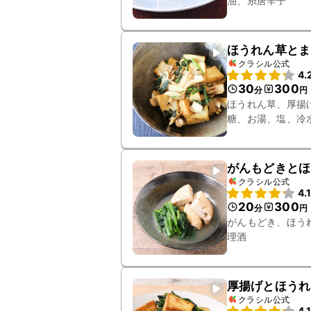
油、糸唐辛子
ほうれん草とま
クラシル公式
4.
30
300
分
円
ほうれん草、厚揚
糖、お湯、塩、冷
がんもどきとほ
クラシル公式
4.
20
300
分
円
がんもどき、ほう
理酒
厚揚げとほうれ
クラシル公式
4.