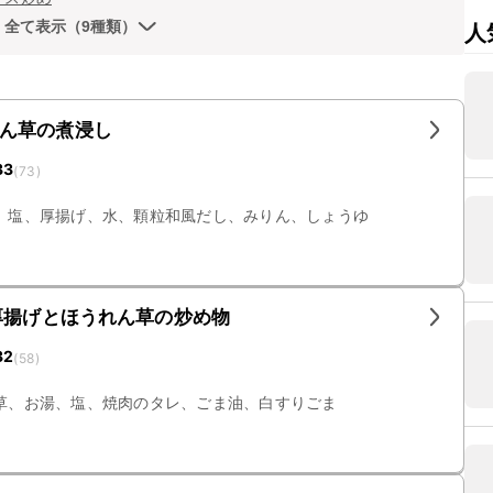
全て表示（9種類）
人
ん草の煮浸し
33
(
73
)
、塩、厚揚げ、水、顆粒和風だし、みりん、しょうゆ
厚揚げとほうれん草の炒め物
32
(
58
)
草、お湯、塩、焼肉のタレ、ごま油、白すりごま