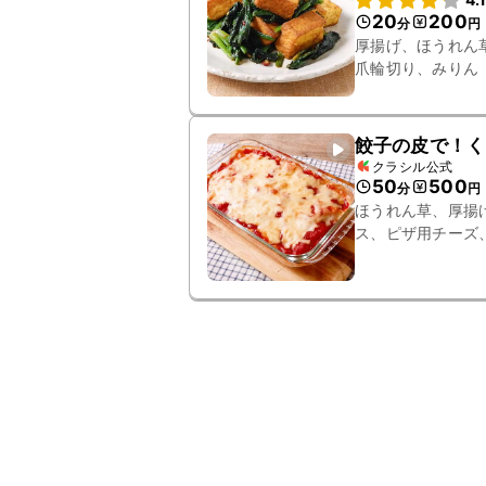
20
200
分
円
厚揚げ、ほうれん
爪輪切り、みりん
餃子の皮で！く
クラシル公式
50
500
分
円
ほうれん草、厚揚
ス、ピザ用チーズ
缶、無糖ヨーグル