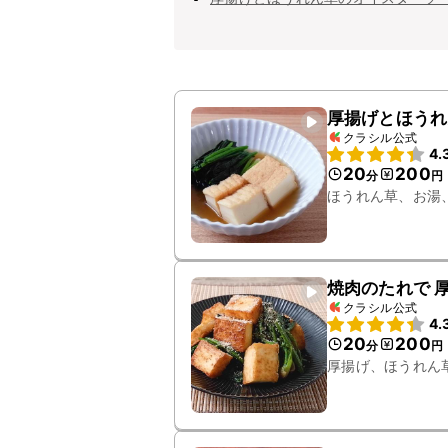
厚揚げとほうれ
クラシル公式
4.
20
200
分
円
ほうれん草、お湯
焼肉のたれで 
クラシル公式
4.
20
200
分
円
厚揚げ、ほうれん