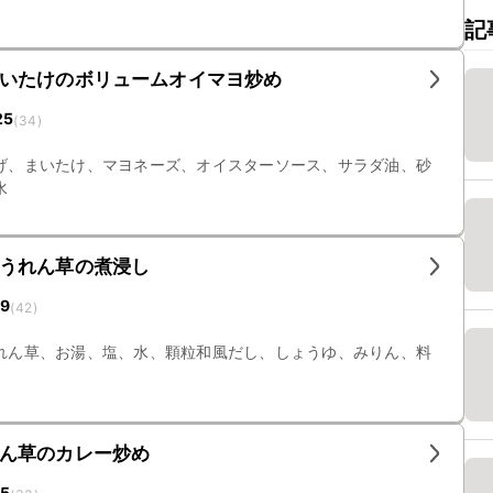
記
いたけのボリュームオイマヨ炒め
25
(
34
)
げ、まいたけ、マヨネーズ、オイスターソース、サラダ油、砂
水
うれん草の煮浸し
19
(
42
)
れん草、お湯、塩、水、顆粒和風だし、しょうゆ、みりん、料
ん草のカレー炒め
15