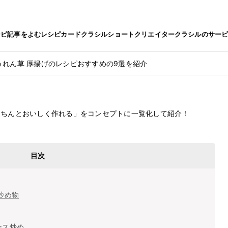
シピ
記事をよむ
レシピカード
クラシルショート
クリエイター
クラシルのサー
うれん草 厚揚げのレシピおすすめの9選を紹介
2022.9.27
シピおすすめの9選を紹介
きちんとおいしく作れる」をコンセプトに一覧化して紹介！
目次
炒め物
ース炒め