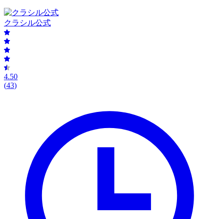
クラシル公式
4.50
(
43
)