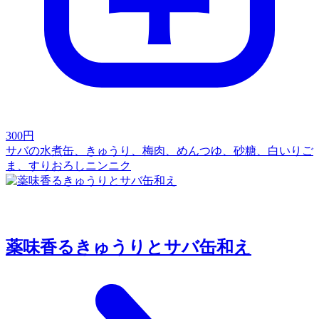
300
円
サバの水煮缶、きゅうり、梅肉、めんつゆ、砂糖、白いりご
ま、すりおろしニンニク
薬味香るきゅうりとサバ缶和え