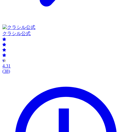
クラシル公式
4.31
(
38
)