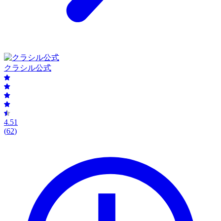
クラシル公式
4.51
(
62
)