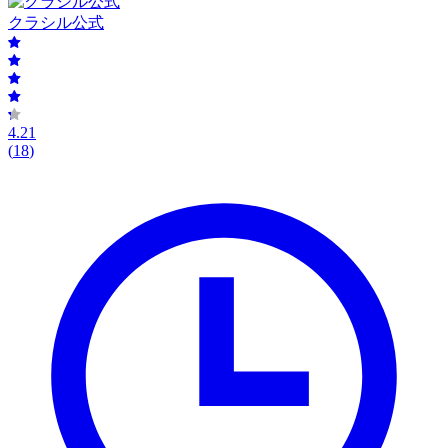
クラシル公式
4.21
(
18
)