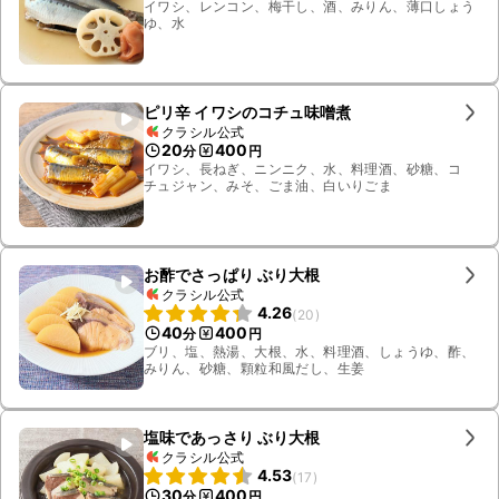
イワシ、レンコン、梅干し、酒、みりん、薄口しょう
ゆ、水
ピリ辛 イワシのコチュ味噌煮
クラシル公式
20
400
分
円
イワシ、長ねぎ、ニンニク、水、料理酒、砂糖、コ
チュジャン、みそ、ごま油、白いりごま
お酢でさっぱり ぶり大根
クラシル公式
4.26
(
20
)
40
400
分
円
ブリ、塩、熱湯、大根、水、料理酒、しょうゆ、酢、
みりん、砂糖、顆粒和風だし、生姜
塩味であっさり ぶり大根
クラシル公式
4.53
(
17
)
30
400
分
円