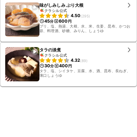
味がしみしみ ぶり大根
クラシル公式
4.50
(
295
)
45
600
分
円
ブリ、塩、熱湯、大根、水、米、生姜、昆布、かつお
節、料理酒、砂糖、みりん、しょうゆ
タラの淡煮
クラシル公式
4.32
(
89
)
30
400
分
円
タラ、塩、シイタケ、豆腐、水、酒、昆布、長ねぎ、
薄口しょうゆ