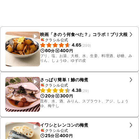
映画「きのう何食べた？」コラボ！ブリ大根
クラシル公式
4.65
(
299
)
60
400
分
円
ブリ、塩、お湯、大根、水、生姜、料理酒、砂糖、み
りん、しょうゆ、ゆずの皮
さっぱり簡単！鯵の梅煮
クラシル公式
4.38
(
29
)
20
300
分
円
昆布、水、酒、みりん、スプラウト、アジ、しょう
ゆ、梅干し
イワシとレンコンの梅煮
クラシル公式
25
400
分
円