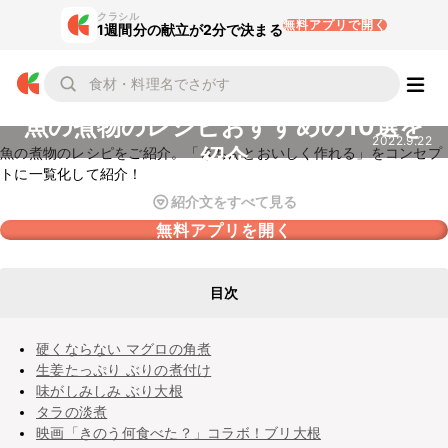
クラシル
無料アプリで開く
1週間分の献立が2分で決まる
魚の煮物のレシピおすすめの10選を
2022.9.22
紹介
魚の煮物のレシピをご紹介。「きちんとおいしく作れる」をコンセプ
トに一覧化して紹介！
紹介文をすべて見る
無料アプリを開く
目次
硬くならない マグロの角煮
生姜たっぷり ぶりの煮付け
味がしみしみ ぶり大根
タラの淡煮
映画「きのう何食べた？」コラボ！ブリ大根