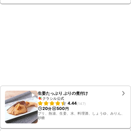
生姜たっぷり ぶりの煮付け
クラシル公式
4.44
(
147
)
20
500
分
円
ブリ、熱湯、生姜、水、料理酒、しょうゆ、みりん、
砂糖