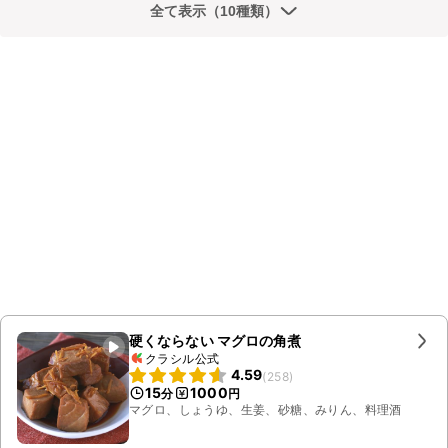
全て表示（10種類）
硬くならない マグロの角煮
クラシル公式
4.59
(
258
)
15
1000
分
円
マグロ、しょうゆ、生姜、砂糖、みりん、料理酒