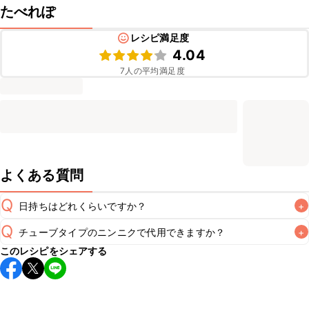
たべれぽ
レシピ満足度
4.04
7
人の平均満足度
よくある質問
Q
日持ちはどれくらいですか？
+
Q
チューブタイプのニンニクで代用できますか？
+
保存期間は冷蔵で翌日中が目安です。なるべくお早めにお召
このレシピをシェアする
し上がりください。

A
チューブタイプのニンニクを使用してもお作りいただけま
A
す。小さじ1を目安に加え、お好みの風味になるようご調節く
※日持ちは目安です。
こちら
の注意事項をご確認の上、正し