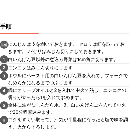
手順
にんじんは皮を剥いておきます。 セロリは筋を取ってお
準備
きます。 パセリはみじん切りにしておきます。
白いんげん豆以外の煮込み野菜は1cm角に切ります。
1
ニンニクはみじん切りにします。
2
ボウルにペースト用の白いんげん豆を入れて、フォークで
3
なめらかになるまでつぶします。
鍋にオリーブオイルと2を入れて中火で熱し、ニンニクの
4
香りが立ったら1を入れて炒めます。
全体に油がなじんだら水、3、白いんげん豆を入れて中火
5
で20分程煮込みます。
アクをすくい取って、汁気が半量程になったら塩で味を調
6
え、火から下ろします。