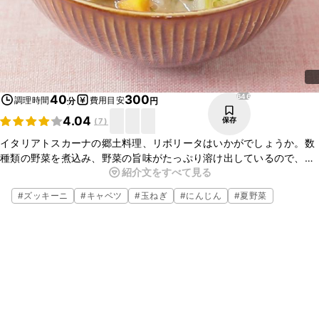
646
40
300
調理時間
費用目安
分
円
4.04
保存
(
7
)
イタリアトスカーナの郷土料理、リボリータはいかがでしょうか。数
種類の野菜を煮込み、野菜の旨味がたっぷり溶け出しているので、少
紹介文をすべて見る
ない調味料でもおいしいスープに仕上がります。お好みの野菜を加え
て、ぜひお試しくださいね。
#
ズッキーニ
#
キャベツ
#
玉ねぎ
#
にんじん
#
夏野菜