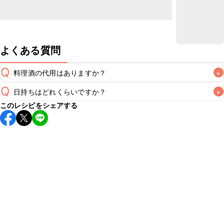
よくある質問
Q
料理酒の代用はありますか？
+
Q
日持ちはどれくらいですか？
+
A
このレシピをシェアする
保存期間は冷蔵で翌日中が目安です。なるべくお早めにお召
し上がりください。

A
※日持ちは目安です。
こちら
の注意事項をご確認の上、正し