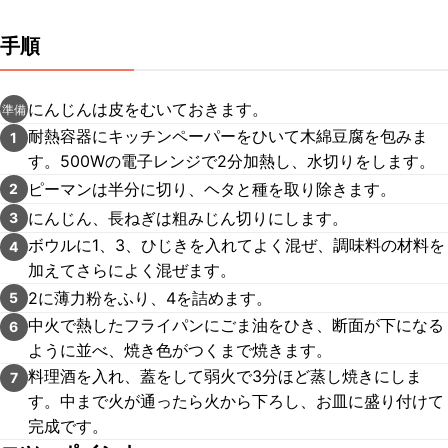
手順
にんじんは皮をむいておきます。
準備
耐熱容器にキッチンペーパーをひいて木綿豆腐を包みま
1
す。500Wの電子レンジで2分加熱し、水切りをします。
ピーマンは半分に切り、ヘタと種を取り除きます。
2
にんじん、長ねぎは粗みじん切りにします。
3
ボウルに1、3、ひじきを入れてよく混ぜ、調味料の材料を
4
加えてさらによく混ぜます。
2に薄力粉をふり、4を詰めます。
5
中火で熱したフライパンにごま油をひき、断面が下になる
6
ように並べ、焼き色がつくまで焼きます。
料理酒を入れ、蓋をして弱火で3分ほど蒸し焼きにしま
7
す。中まで火が通ったら火から下ろし、お皿に盛り付けて
完成です。