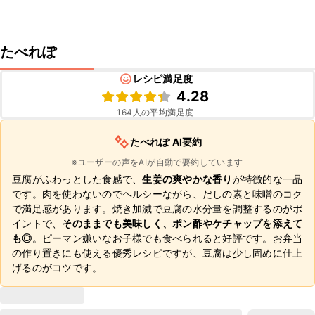
たべれぽ
レシピ満足度
4.28
164
人の平均満足度
たべれぽ AI要約
※ユーザーの声をAIが自動で要約しています
豆腐がふわっとした食感で、
生姜の爽やかな香り
が特徴的な一品
です。肉を使わないのでヘルシーながら、だしの素と味噌のコク
で満足感があります。焼き加減で豆腐の水分量を調整するのがポ
イントで、
そのままでも美味しく、ポン酢やケチャップを添えて
も◎
。ピーマン嫌いなお子様でも食べられると好評です。お弁当
の作り置きにも使える優秀レシピですが、豆腐は少し固めに仕上
げるのがコツです。