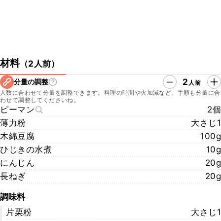
材料
（
2人前
）
2
分量の調整
人前
人数に合わせて分量を調整できます。料理の時間や火加減など、手順も分量に合
わせて調整してくださいね。
ピーマン
2個
薄力粉
大さじ1
木綿豆腐
100g
ひじきの水煮
10g
にんじん
20g
長ねぎ
20g
調味料
片栗粉
大さじ1