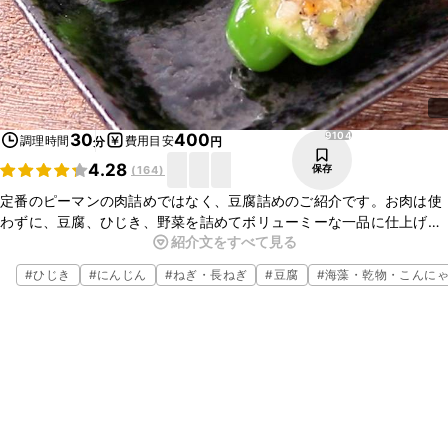
9104
30
400
調理時間
費用目安
分
円
4.28
保存
(
164
)
定番のピーマンの肉詰めではなく、豆腐詰めのご紹介です。お肉は使
わずに、豆腐、ひじき、野菜を詰めてボリューミーな一品に仕上げま
紹介文をすべて見る
した。お好みの野菜に代えて、アレンジも楽しめますよ。ぜひお試し
くださいね。
#
ひじき
#
にんじん
#
ねぎ・長ねぎ
#
豆腐
#
海藻・乾物・こんに