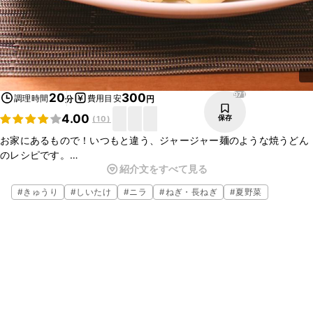
971
20
300
調理時間
費用目安
分
円
4.00
保存
(
10
)
お家にあるもので！いつもと違う、ジャージャー麺のような焼うどん
のレシピです。
紹介文をすべて見る
冷蔵庫に残っているお野菜といつものお味噌を使うので、簡単です。
辛いものがお好きな方は手順3で鷹の爪を炒めたり、七味唐辛子を加
#
きゅうり
#
しいたけ
#
ニラ
#
ねぎ・長ねぎ
#
夏野菜
えても良いですよ。