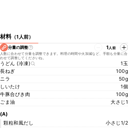
材料
（
1人前
）
1
分量の調整
人前
人数に合わせて分量を調整できます。料理の時間や火加減など、手順も分量に合
わせて調整してくださいね。
うどん (冷凍)
1玉
長ねぎ
100g
ニラ
50g
しいたけ
1個
牛豚合びき肉
100g
ごま油
大さじ1
(A)
顆粒和風だし
小さじ1/2