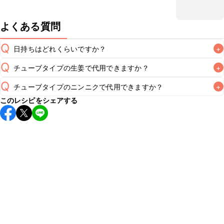
よくある質問
Q
日持ちはどれくらいですか？
+
Q
チューブタイプの生姜で代用できますか？
+
こちらのレシピは出来たてをお召し上がりいただくことをお
すすめします。

Q
チューブタイプのニンニクで代用できますか？
+
A
チューブタイプの生姜を使用してもお作りいただけます。小
A
このレシピをシェアする
さじ1を目安に加え、お好みの風味になるようご調節くださ
※日持ちは目安です。
こちら
の注意事項をご確認の上、正し
チューブタイプのニンニクを使用してもお作りいただけま
A
す。小さじ1を目安に加え、お好みの風味になるようご調節く