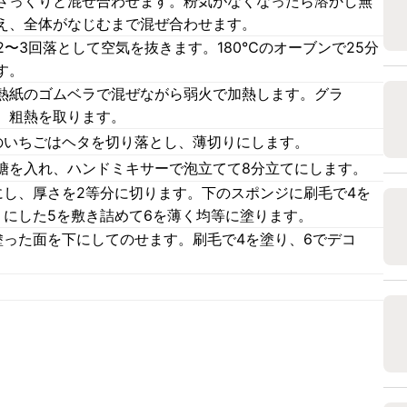
さっくりと混ぜ合わせます。粉気がなくなったら溶かし無
え、全体がなじむまで混ぜ合わせます。
2〜3回落として空気を抜きます。180℃のオーブンで25分
す。
熱紙のゴムベラで混ぜながら弱火で加熱します。グラ
、粗熱を取ります。
のいちごはヘタを切り落とし、薄切りにします。
糖を入れ、ハンドミキサーで泡立てて8分立てにします。
にし、厚さを2等分に切ります。下のスポンジに刷毛で4を
りにした5を敷き詰めて6を薄く均等に塗ります。
塗った面を下にしてのせます。刷毛で4を塗り、6でデコ