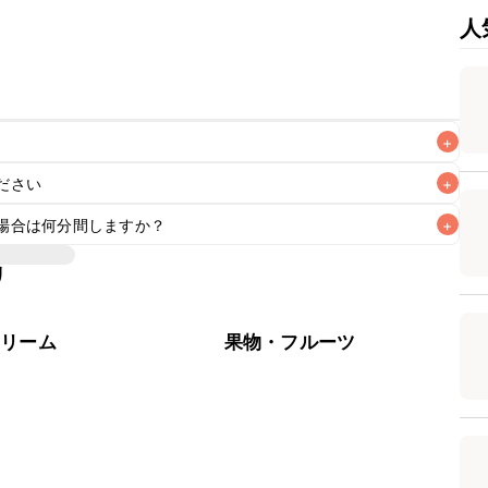
人
+
ださい
+
なるべくお早めにお召し上がりください。

場合は何分間しますか？
+
リ
ンで焼き上げています。オーブンに予熱機能がある場合はそち
い場合はレシピの温度に設定し、10分程空焼きを行ってから
クリーム
果物・フルーツ