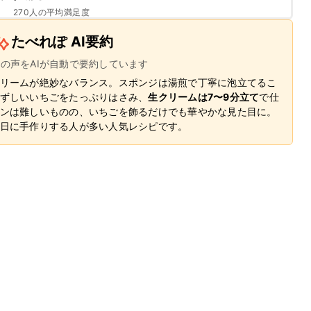
270
人の平均満足度
たべれぽ AI要約
ーの声をAIが自動で要約しています
リームが絶妙なバランス。スポンジは湯煎で丁寧に泡立てるこ
ずしいいちごをたっぷりはさみ、
生クリームは7〜9分立て
で仕
ンは難しいものの、いちごを飾るだけでも華やかな見た目に。
日に手作りする人が多い人気レシピです。