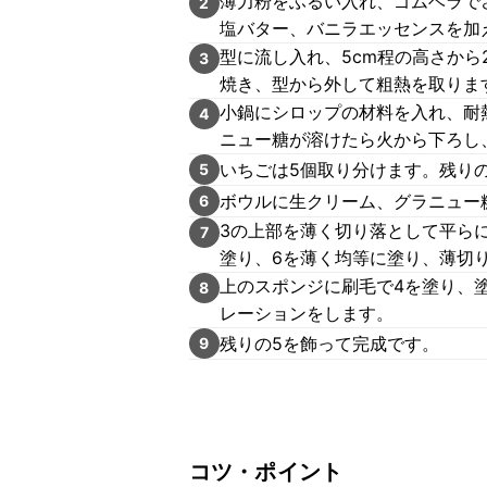
薄力粉をふるい入れ、ゴムベラで
2
塩バター、バニラエッセンスを加
型に流し入れ、5cm程の高さから
3
焼き、型から外して粗熱を取りま
小鍋にシロップの材料を入れ、耐
4
ニュー糖が溶けたら火から下ろし
いちごは5個取り分けます。残り
5
ボウルに生クリーム、グラニュー
6
3の上部を薄く切り落として平ら
7
塗り、6を薄く均等に塗り、薄切
上のスポンジに刷毛で4を塗り、
8
レーションをします。
残りの5を飾って完成です。
9
コツ・ポイント