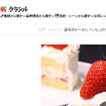
食材から探す
料理名から探す
目的・シーンから探す
公式レ
TOP
スイーツ
誕生日ケーキに！いちごの