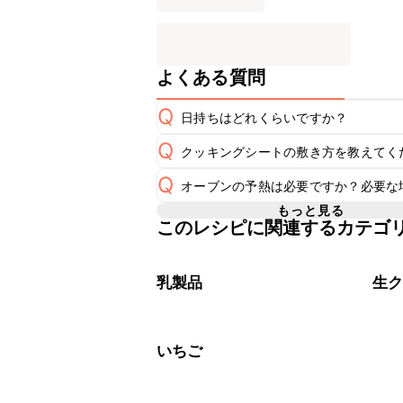
よくある質問
Q
日持ちはどれくらいですか？
Q
クッキングシートの敷き方を教えてく
保存期間は冷蔵で当日中が目安です。
A
Q
オーブンの予熱は必要ですか？必要な
A
※日持ちは目安です。
こちら
こちら
もっと見る
このレシピに関連するカテゴ
レシピでは180℃に予熱したオーブ
A
らを使用してください。予熱機能がな
乳製品
生
いちご