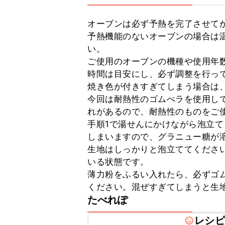
オーブンは必ず予熱を完了させてか
予熱機能のないオーブンの場合は温
い。

ご使用のオーブンの機種や使用年
時間は目安にし、必ず調整を行って
焼き色が付きすぎてしまう場合は、
今回は耐熱性のゴムべラを使用し
れがあるので、耐熱性のものをご使
手順1で湯せんにかけながら泡立
しまいますので、グラニュー糖が溶
生地はしっかりと泡立ててください
いる状態です。

薄力粉をふるい入れたら、必ずゴ
ください。混ぜすぎてしまうと生
たべれぽ
レシピ