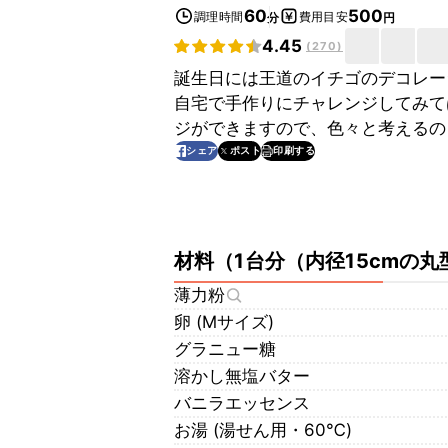
60
500
調理時間
費用目安
分
円
4.45
(
270
)
誕生日には王道のイチゴのデコレー
自宅で手作りにチャレンジしてみて
ジができますので、色々と考えるの
印刷する
シェア
ポスト
材料
（
1台分（内径15cmの丸
薄力粉
卵 (Mサイズ)
グラニュー糖
溶かし無塩バター
バニラエッセンス
お湯 (湯せん用・60℃)