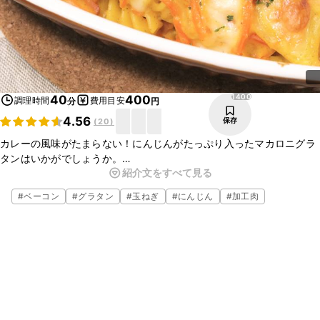
1400
40
400
調理時間
費用目安
分
円
4.56
保存
(
20
)
カレーの風味がたまらない！にんじんがたっぷり入ったマカロニグラ
タンはいかがでしょうか。
紹介文をすべて見る
野菜の甘みとカレー風味のホワイトソースがマカロニと絡んでとって
も美味しいですよ。
#
ベーコン
#
グラタン
#
玉ねぎ
#
にんじん
#
加工肉
にんじんが美味しいこの季節に、ぜひお試しくださいね。