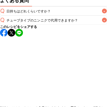
よくある質問
Q
日持ちはどれくらいですか？
+
Q
チューブタイプのニンニクで代用できますか？
+
こちらのレシピは出来たてをお召し上がりいただくことをお
このレシピをシェアする
すすめします。

A
チューブタイプのニンニクを使用してもお作りいただけま
A
す。レシピと同量を目安に加え、お好みの風味になるようご
※日持ちは目安です。
こちら
の注意事項をご確認の上、正し