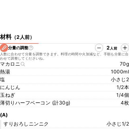
材料
（
2人前
）
2
分量の調整
人前
人数に合わせて分量を調整できます。料理の時間や火加減など、手順も分量に合
わせて調整してくださいね。
マカロニ
70g
熱湯
1000ml
塩
小さじ2
にんじん
1/2本
玉ねぎ
1/4個
薄切りハーフベーコン (計30g)
4枚
(A)
すりおろしニンニク
小さじ1/2