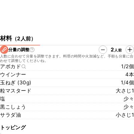
材料
（
2人前
）
2
分量の調整
人前
人数に合わせて分量を調整できます。料理の時間や火加減など、手順も分量に合
わせて調整してくださいね。
アボカド
1/2個
ウインナー
4本
玉ねぎ (30g)
1/4個
粒マスタード
大さじ1
塩
少々
黒こしょう
少々
サラダ油
小さじ1
トッピング