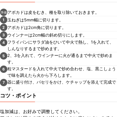
アボカドは皮をむき、種を取り除いておきます。
準備
玉ねぎは5mm幅に切ります。
1
アボカドは2cm角に切ります。
2
ウインナーは2cm幅の斜め切りにします。
3
フライパンにサラダ油をひいて中火で熱し、1を入れて、
4
しんなりするまで炒めます。
2、3を入れて、ウインナーに火が通るまで中火で炒めま
5
す。
粒マスタードを入れて中火で炒め合わせ、塩、黒こしょう
6
で味を調えたら火から下ろします。
器に盛り付け、パセリをかけ、ケチャップを添えて完成で
7
す。
コツ・ポイント
塩加減は、お好みで調整してください。
