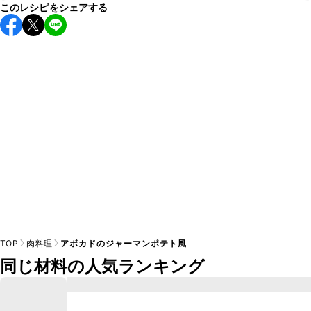
このレシピをシェアする
保存期間は冷蔵で当日中が目安です。なるべくお早めにお召
し上がりください。

A
※日持ちは目安です。
こちら
の注意事項をご確認の上、正し
TOP
肉料理
アボカドのジャーマンポテト風
同じ材料の人気ランキング