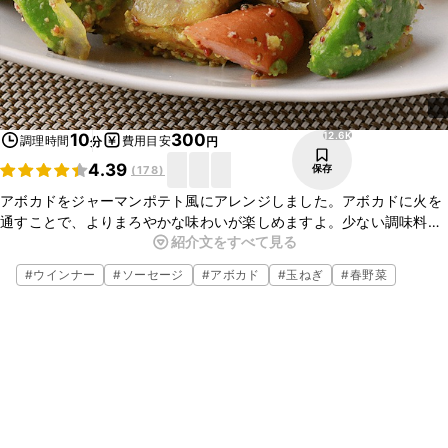
12.6K
10
300
調理時間
費用目安
分
円
4.39
保存
(
178
)
アボカドをジャーマンポテト風にアレンジしました。アボカドに火を
通すことで、よりまろやかな味わいが楽しめますよ。少ない調味料で
紹介文をすべて見る
簡単に作ることができるので、副菜やお酒のおつまみにもオススメで
す。お試しくださいね。
#
ウインナー
#
ソーセージ
#
アボカド
#
玉ねぎ
#
春野菜