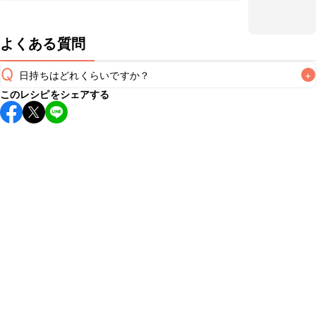
よくある質問
Q
日持ちはどれくらいですか？
+
このレシピをシェアする
保存期間は冷蔵で翌日中が目安です。なるべくお早めにお召
し上がりください。

A
※日持ちは目安です。
こちら
の注意事項をご確認の上、正し