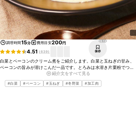
19.1K
15
200
調理時間
費用目安
分
円
4.51
保存
(
639
)
白菜とベーコンのクリーム煮をご紹介します。白菜と玉ねぎの甘み、
ベーコンの旨みが溶けこんだ一品です。とろみは水溶き片栗粉でつけ
紹介文をすべて見る
ているので、ホワイトソースを作る手間がいらずお手軽ですよ。ぜひ
お試しくださいね。
#
白菜
#
ベーコン
#
玉ねぎ
#
冬野菜
#
加工肉