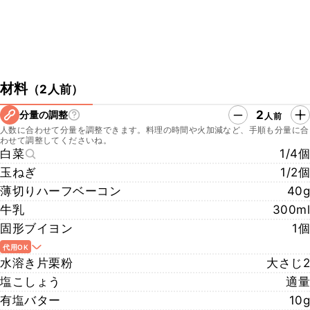
材料
（
2人前
）
2
分量の調整
人前
人数に合わせて分量を調整できます。料理の時間や火加減など、手順も分量に合
わせて調整してくださいね。
白菜
1/4個
玉ねぎ
1/2個
薄切りハーフベーコン
40g
牛乳
300ml
固形ブイヨン
1個
代用OK
水溶き片栗粉
大さじ2
塩こしょう
適量
有塩バター
10g