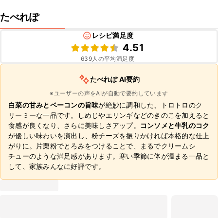
たべれぽ
レシピ満足度
4.51
639
人の平均満足度
たべれぽ AI要約
※ユーザーの声をAIが自動で要約しています
白菜の甘みとベーコンの旨味
が絶妙に調和した、トロトロのク
リーミーな一品です。しめじやエリンギなどのきのこを加えると
食感が良くなり、さらに美味しさアップ。
コンソメと牛乳のコク
が優しい味わいを演出し、粉チーズを振りかければ本格的な仕上
がりに。片栗粉でとろみをつけることで、まるでクリームシ
チューのような満足感があります。寒い季節に体が温まる一品と
して、家族みんなに好評です。