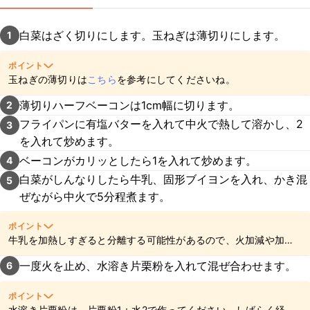
白菜はざく切りにします。玉ねぎは薄切りにします。
1
ポイント
玉ねぎの薄切りは
こちら
を参考にしてくださいね。
薄切りハーフベーコンは1cm幅に切ります。
2
フライパンに有塩バターを入れて中火で熱して溶かし、2
3
を入れて炒めます。
ベーコンがカリッとしたら1を入れて炒めます。
4
白菜がしんなりしたら牛乳、固形ブイヨンを入れ、かき混
5
ぜながら中火で5分程煮ます。
ポイント
牛乳を加熱しすぎると分離する可能性があるので、火加減や加熱
時間にご注意くださいね。
一度火を止め、水溶き片栗粉を入れて混ぜ合わせます。
6
ポイント
水溶き片栗粉は、片栗粉1：水2で作ってください。しばらく経つ