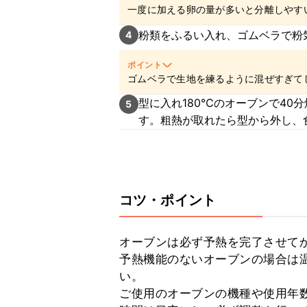
一度に加える卵の量が多いと分離しやす
た、卵とバターを分離させないコツを
こ
粉類をふるい入れ、ゴムベラで粉
4
ポイント
ゴムベラで生地を練るように混ぜすぎて
を加えた後は切るように混ぜ、混ぜすぎ
型に入れ180℃のオーブンで40
5
こちら
をご参照ください。
す。粗熱が取れたら型から外し、
コツ・ポイント
オーブンは必ず予熱を完了させてか
予熱機能のないオーブンの場合は温
い。

ご使用のオーブンの機種や使用年