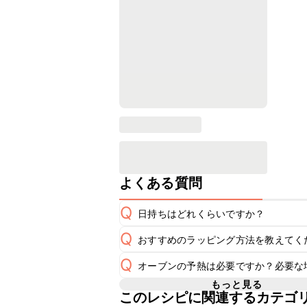
よくある質問
Q
日持ちはどれくらいですか？
Q
おすすめのラッピング方法を教えてく
保存期間は常温で2~3日が目安です。
A
Q
オーブンの予熱は必要ですか？必要な
A
※日持ちは目安です。
こちら
こちら
もっと見る
このレシピに関連するカテゴ
レシピでは180℃に予熱したオーブ