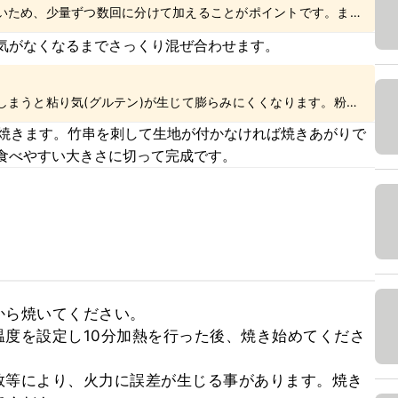
いため、少量ずつ数回に分けて加えることがポイントです。ま
ちら
でご紹介していますので、あわせてご参照ください。
気がなくなるまでさっくり混ぜ合わせます。
しまうと粘り気(グルテン)が生じて膨らみにくくなります。粉類
ないようご注意ください。また、生地を切るように混ぜる方法は
分焼きます。竹串を刺して生地が付かなければ焼きあがりで
食べやすい大きさに切って完成です。
ら焼いてください。

度を設定し10分加熱を行った後、焼き始めてくださ
数等により、火力に誤差が生じる事があります。焼き