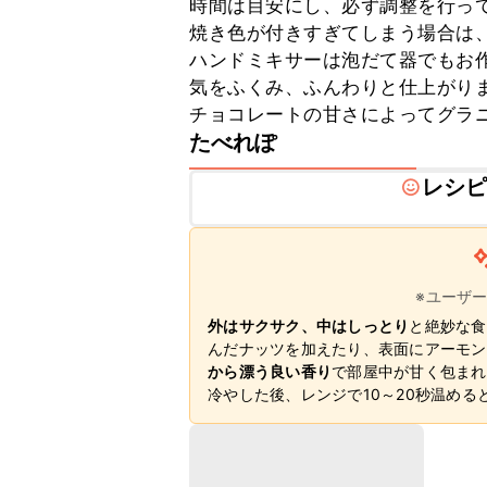
時間は目安にし、必ず調整を行って
焼き色が付きすぎてしまう場合は、
ハンドミキサーは泡だて器でもお
気をふくみ、ふんわりと仕上がりま
チョコレートの甘さによってグラ
たべれぽ
レシ
※ユーザ
外はサクサク、中はしっとり
と絶妙な食
んだナッツを加えたり、表面にアーモン
から漂う良い香り
で部屋中が甘く包まれ
冷やした後、レンジで10～20秒温め