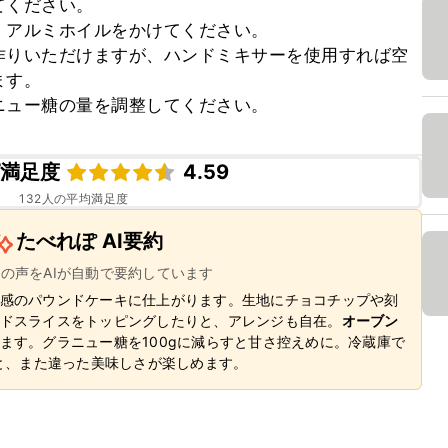
ください。

アルミホイルをかけてください。

作りいただけますが、ハンドミキサーを使用すれば空
す。

ニュー糖の量を調整してください。
ピ満足度
4.59
132
人の平均満足度
たべれぽ AI要約
ーの声をAIが自動で要約しています
感のパウンドケーキに仕上がります。生地にチョコチップや刻
ドスライスをトッピングしたりと、アレンジも自在。
オーブン
ます。グラニュー糖を100gに減らすと甘さ控えめに。冷蔵庫で
ると、また違った美味しさが楽しめます。