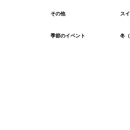
A
らを使用してください。予熱機能がな
その他
ス
季節のイベント
冬（