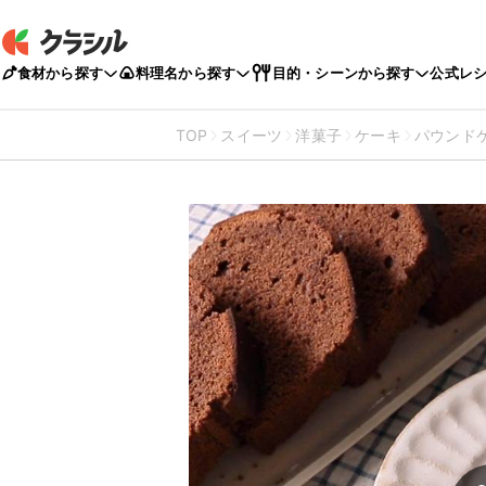
食材から探す
料理名から探す
目的・シーンから探す
公式レ
TOP
スイーツ
洋菓子
ケーキ
パウンド