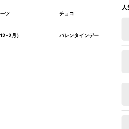
い場合はレシピの温度に設定し、10分程空焼きを行ってから
人
イーツ
チョコ
12–2月）
バレンタインデー