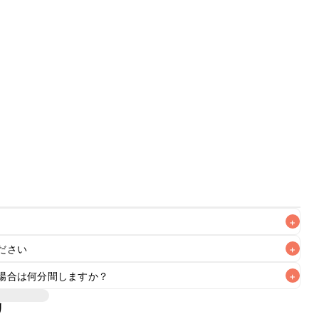
+
ださい
+
なるべくお早めにお召し上がりください。

場合は何分間しますか？
+
リ
ンで焼き上げています。オーブンに予熱機能がある場合はそち