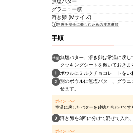
無塩バター
グラニュー糖
溶き卵 (Mサイズ)
料理を安全に楽しむための注意事項
手順
無塩バター、溶き卵は常温に戻して
準備
クッキングシートを敷いておきま
ボウルにミルクチョコレートをい
1
別のボウルに無塩バター、グラニ
2
せます。
ポイント
室温に戻したバターを砂糖と合わせてす
上がります。
溶き卵を3回に分けて混ぜて入れ
3
ポイント