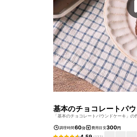
基本のチョコレートパウ
「
基本のチョコレートパウンドケーキ
」の
60
300
調理時間
費用目安
分
円
4.59
(
132
)