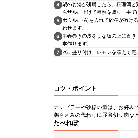
鍋のお湯が沸騰したら、料理酒と
4
らザルに上げて粗熱を取り、手で
ボウルに(A)を入れて砂糖が溶け
5
わせます。
生春巻きの皮をまな板の上に置き、
6
本作ります。
器に盛り付け、レモンを添えて完
7
コツ・ポイント
ナンプラーや砂糖の量は、お好みで
鶏ささみの代わりに豚薄切り肉な
たべれぽ