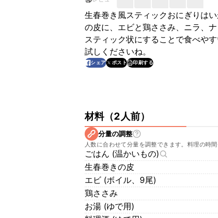
生春巻き風スティックおにぎりはい
の皮に、エビと鶏ささみ、ニラ、ナ
スティック状にすることで食べやす
試しくださいね。
印刷する
シェア
ポスト
材料
（
2人前
）
分量の調整
人数に合わせて分量を調整できます。料理の時間
ごはん (温かいもの)
生春巻きの皮
エビ (ボイル、9尾)
鶏ささみ
お湯 (ゆで用)