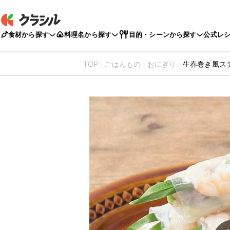
食材から探す
料理名から探す
目的・シーンから探す
公式レ
TOP
ごはんもの
おにぎり
生春巻き風ス