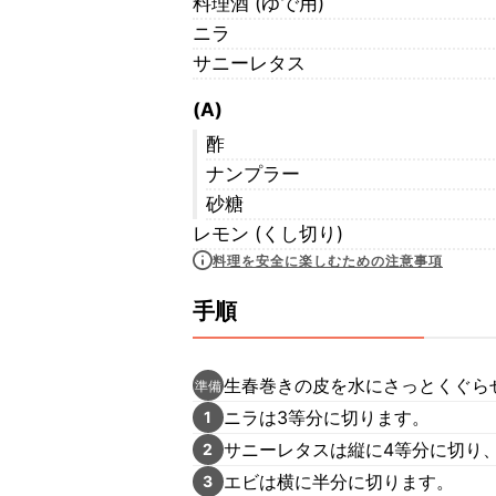
料理酒 (ゆで用)
ニラ
サニーレタス
(A)
酢
ナンプラー
砂糖
レモン (くし切り)
料理を安全に楽しむための注意事項
手順
生春巻きの皮を水にさっとくぐら
準備
ニラは3等分に切ります。
1
サニーレタスは縦に4等分に切り
2
エビは横に半分に切ります。
3