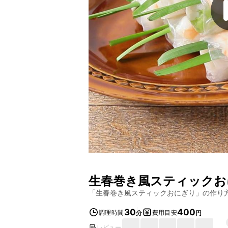
生春巻き風スティックお
「
生春巻き風スティックおにぎり
」の作り
30
400
調理時間
費用目安
分
円
レビュー