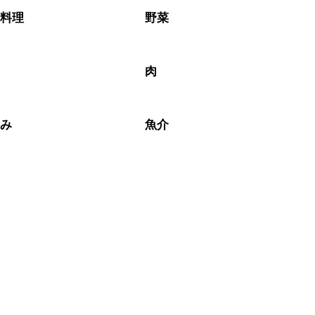
介料理
野菜
ラ
肉
さみ
魚介