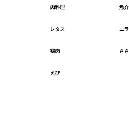
A
※日持ちは目安です。
こちら
肉料理
魚
レタス
ニ
鶏肉
さ
えび