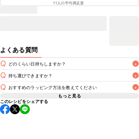
11
人の平均満足度
よくある質問
Q
どのくらい日持ちしますか？
+
Q
持ち運びできますか？
+
冷蔵で翌日中が目安です。なるべくお早めにお召し上がりく
A
Q
おすすめのラッピング方法を教えてください
+
要冷蔵のスイーツのため長時間のお持ち運びには不向きです
が、保冷剤を添えていただけば短時間でのお持ち運びは可能
もっと見る
A
このレシピをシェアする
こちら
でラッピング方法をご紹介しています。お好みのラッ
です。お持ち運びの際は保冷剤を添え、お持ち運び後はすぐ
ピング方法をお試しください。なお、要冷蔵のスイーツのた
A
め、お持ち運びの際は保冷剤をつけることをおすすめいたし