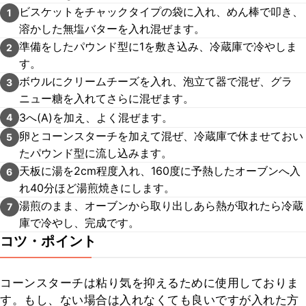
ビスケットをチャックタイプの袋に入れ、めん棒で叩き、
1
溶かした無塩バターを入れ混ぜます。
準備をしたパウンド型に1を敷き込み、冷蔵庫で冷やしま
2
す。
ボウルにクリームチーズを入れ、泡立て器で混ぜ、グラ
3
ニュー糖を入れてさらに混ぜます。
3へ(A)を加え、よく混ぜます。
4
卵とコーンスターチを加えて混ぜ、冷蔵庫で休ませておい
5
たパウンド型に流し込みます。
天板に湯を2cm程度入れ、160度に予熱したオーブンへ入
6
れ40分ほど湯煎焼きにします。
湯煎のまま、オーブンから取り出しあら熱が取れたら冷蔵
7
庫で冷やし、完成です。
コツ・ポイント
コーンスターチは粘り気を抑えるために使用しておりま
す。もし、ない場合は入れなくても良いですが入れた方