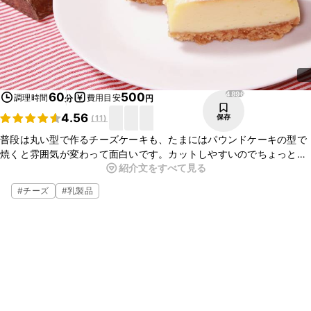
4896
60
500
調理時間
費用目安
分
円
4.56
保存
(
11
)
普段は丸い型で作るチーズケーキも、たまにはパウンドケーキの型で
焼くと雰囲気が変わって面白いです。カットしやすいのでちょっとし
紹介文をすべて見る
たパーティーにもオススメですよ。材料を混ぜて焼くだけの簡単レシ
ピなのでぜひ試してみてくださいね。
#
チーズ
#
乳製品