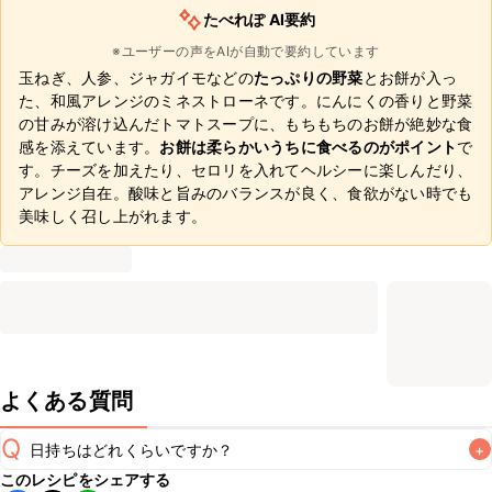
たべれぽ AI要約
※ユーザーの声をAIが自動で要約しています
玉ねぎ、人参、ジャガイモなどの
たっぷりの野菜
とお餅が入っ
た、和風アレンジのミネストローネです。にんにくの香りと野菜
の甘みが溶け込んだトマトスープに、もちもちのお餅が絶妙な食
感を添えています。
お餅は柔らかいうちに食べるのがポイント
で
す。チーズを加えたり、セロリを入れてヘルシーに楽しんだり、
アレンジ自在。酸味と旨みのバランスが良く、食欲がない時でも
美味しく召し上がれます。
よくある質問
Q
日持ちはどれくらいですか？
+
このレシピをシェアする