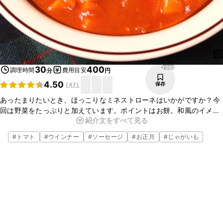
3088
30
400
調理時間
費用目安
分
円
4.50
保存
(
47
)
あったまりたいとき、ほっこりなミネストローネはいかがですか？今
回は野菜をたっぷりと加えています。ポイントはお餅。和風のイメー
紹介文をすべて見る
ジのお餅ですが、トマトベースにも合います！スープには、野菜の旨
味がしっかりと出ていて、美味しいです。是非、お試しください。
#
トマト
#
ウインナー
#
ソーセージ
#
お正月
#
じゃがいも