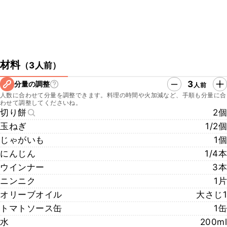
材料
（
3人前
）
3
分量の調整
人前
人数に合わせて分量を調整できます。料理の時間や火加減など、手順も分量に合
わせて調整してくださいね。
切り餅
2個
玉ねぎ
1/2個
じゃがいも
1個
にんじん
1/4本
ウインナー
3本
ニンニク
1片
オリーブオイル
大さじ1
トマトソース缶
1缶
水
200ml