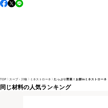
こちらのレシピは出来たてをお召し上がりいただくことをお
すすめします。

A
※日持ちは目安です。
こちら
の注意事項をご確認の上、正し
TOP
スープ・汁物
ミネストローネ
たっぷり野菜！お餅inミネストローネ
同じ材料の人気ランキング