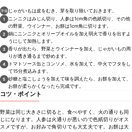
じゃがいもは皮をむき、芽を取り除いておきます。
準備
ニンニクはみじん切り、人参は1cm角の色紙切り、その他
1
の野菜、ウインナー、お餅は1cm角に切ります。
鍋にニンニクとオリーブオイルを加え弱火で香りを出すよ
2
うにして加熱します。
香りが出たら、野菜とウインナーを加え、じゃがいもの周
3
りが透き通るまで炒めます。
トマトソース缶とコンソメ、水を加えて、中火でフタをし
4
て15分煮込みます。
砂糖と塩こしょうを加えて味を調えたら、お餅を加えて、
5
お餅が柔らかくなったら完成です。
コツ・ポイント
野菜は同じ大きさに切ると、食べやすく、火の通りも同
じになります。人参は火通りが悪いので色紙切りがオス
スメですが、お好みで角切りでも大丈夫です。お餅は大