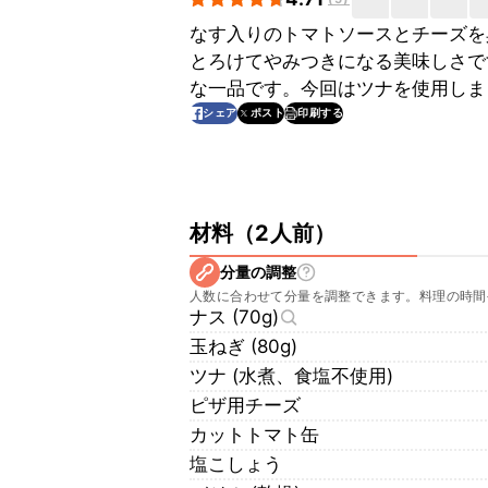
なす入りのトマトソースとチーズを
とろけてやみつきになる美味しさで
な一品です。今回はツナを使用しま
印刷する
シェア
ポスト
材料
（
2人前
）
分量の調整
人数に合わせて分量を調整できます。料理の時間
ナス (70g)
玉ねぎ (80g)
ツナ (水煮、食塩不使用)
ピザ用チーズ
カットトマト缶
塩こしょう