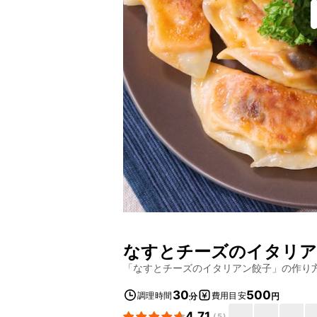
なすとチーズのイタリア
「
なすとチーズのイタリアン餃子
」の作り
30
500
調理時間
費用目安
分
円
4.71
(
5
)