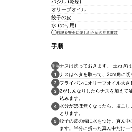
バジル (乾燥)
オリーブオイル
餃子の皮
水 (のり用)
料理を安全に楽しむための注意事項
手順
ナスは洗っておきます。 玉ねぎ
準備
ナスはヘタを取って、2cm角に
1
フライパンにオリーブオイル大さ
2
2がしんなりしたらナスを加えて
3
込みます。
水分がほぼ無くなったら、塩こし
4
とります。
餃子の皮の端に水をつけ、真ん中
5
ます。半分に折った真ん中だけ一