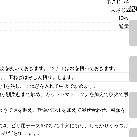
小さじ1/4
記
大さじ2
10枚
適量
は皮を剥いておきます。 ツナ缶は水を切っておきます。
切り、玉ねぎはみじん切りにします。
じ1を熱し、玉ねぎを入れて中火で炒めます。
油が馴染むまで炒め、カットトマト、ツナを加えて弱火で煮
ょうで味を調え、乾燥バジルを加えて混ぜ合わせ、粗熱を
に4、ピザ用チーズをおいて半分に折り、しっかりくっつけ
つひだを作ります。