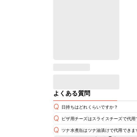
よくある質問
Q
日持ちはどれくらいですか？
Q
ピザ用チーズはスライスチーズで代用
保存期間は冷蔵で翌日中が目安です。
A
Q
ツナ水煮缶はツナ油漬けで代用できま
A
※日持ちは目安です。
こちら