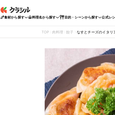
食材から探す
料理名から探す
目的・シーンから探す
公式レ
TOP
肉料理
餃子
なすとチーズのイタリ