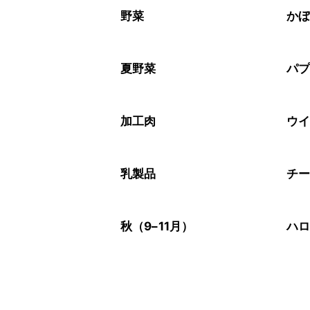
※日持ちは目安です。
こちら
野菜
か
夏野菜
パ
加工肉
ウ
乳製品
チ
秋（9–11月）
ハ