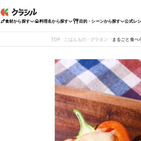
食材から探す
料理名から探す
目的・シーンから探す
公式レ
TOP
ごはんもの
グラタン
まるごと食べ