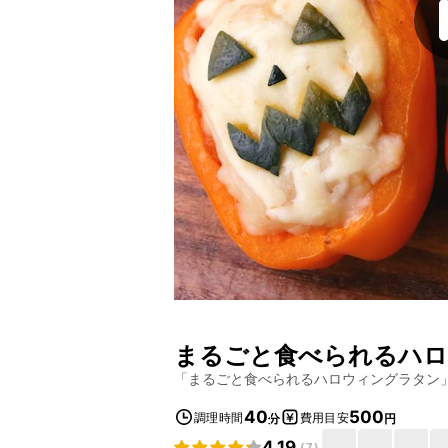
まるごと食べられるハ
「
まるごと食べられるハロウィングラタン
40
500
調理時間
費用目安
分
円
4.19
(
7
)