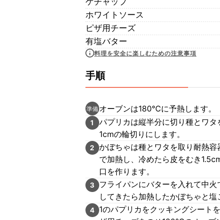
ケチャップ
ホワイトソース
ピザ用チーズ
有塩バター
料理を安全に楽しむための注意事項
手順
オーブンは180℃に予熱します。
準備
パプリカは縦半分に切り種とワタ
1
1cmの輪切りにします。
かぼちゃは種とワタを取り耐熱容
2
で加熱し、冷めたら皮をむき1.5
口を作ります。
フライパンにバターを入れて中火
3
してきたら加熱したかぼちゃと塩
1のパプリカをクッキングシート
4