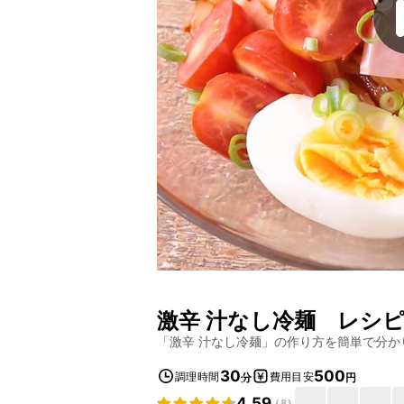
激辛 汁なし冷麺
レシピ
「
激辛 汁なし冷麺
」の作り方を簡単で分か
30
500
調理時間
費用目安
分
円
4.59
(
8
)