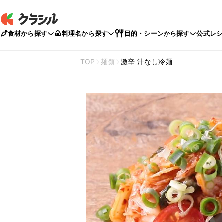
食材から探す
料理名から探す
目的・シーンから探す
公式レ
TOP
麺類
激辛 汁なし冷麺