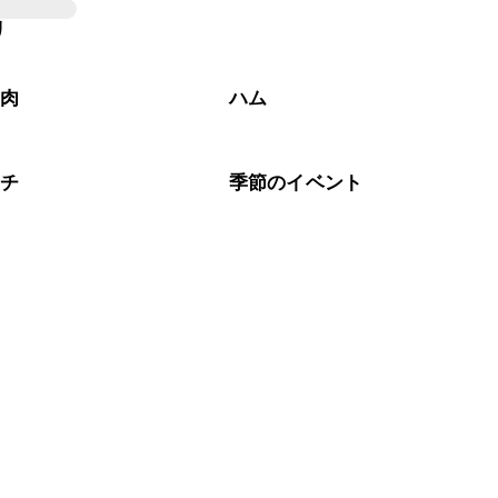
、 
こちら
 の食材で味を調えて仕上げることをおすすめいたし
リ
材なため、お子様や辛い味付けが苦手な方は風味や刺激を強
る食材や味付けにつきましては普段のお子様の食事内容にあ
いただけるかをご判断いただいた上で、安全にクラシルレシ
工肉
ハム
ムチ
季節のイベント