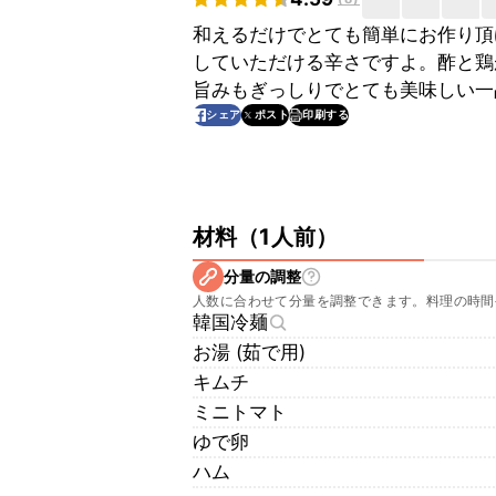
和えるだけでとても簡単にお作り頂
していただける辛さですよ。酢と鶏
旨みもぎっしりでとても美味しい一
印刷する
シェア
ポスト
材料
（
1人前
）
分量の調整
人数に合わせて分量を調整できます。料理の時間
韓国冷麺
お湯 (茹で用)
キムチ
ミニトマト
ゆで卵
ハム