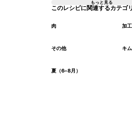
A
省くと味がぼやける可能性があるため
もっと見る
このレシピに関連するカテゴ
コチュジャンは甘辛い風味が特徴の食
く感じる可能性がございます。使用す
A
わせて変更し、ご家庭でお召し上がり
肉
加
その他
キ
夏（6–8月）