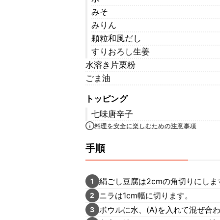
みそ
みりん
顆粒和風だし
すりおろし生姜
水溶き片栗粉
ごま油
トッピング
七味唐辛子
料理を安全に楽しむための注意事項
手順
絹ごし豆腐は2cmの角切りにしま
1
ニラは1cm幅に切ります。
2
ボウルに水、(A)を入れて混ぜ合
3