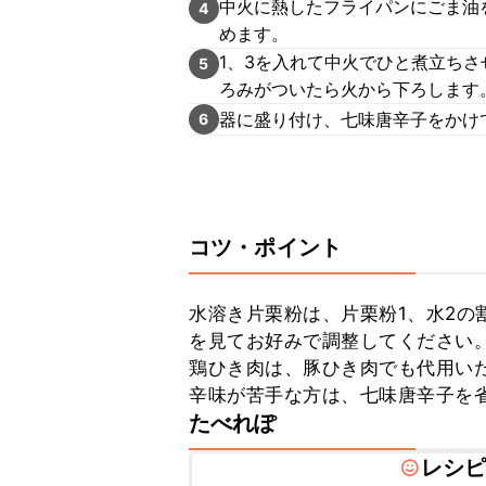
中火に熱したフライパンにごま油
4
めます。
1、3を入れて中火でひと煮立ち
5
ろみがついたら火から下ろします
器に盛り付け、七味唐辛子をかけ
6
コツ・ポイント
水溶き片栗粉は、片栗粉1、水2の
を見てお好みで調整してください。
鶏ひき肉は、豚ひき肉でも代用いた
辛味が苦手な方は、七味唐辛子を
たべれぽ
レシ