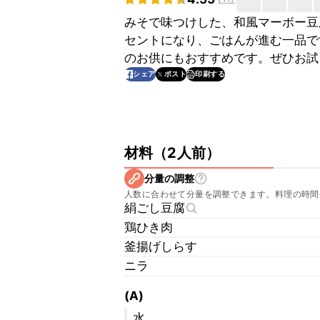
みそで味つけした、和風マーボー豆
セントになり、ごはんが進む一品で
のお供にもおすすめです。ぜひお試
印刷する
シェア
ポスト
材料
（
2人前
）
分量の調整
人数に合わせて分量を調整できます。料理の時間
絹ごし豆腐
鶏ひき肉
釜揚げしらす
ニラ
(A)
水