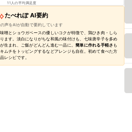
11
人の平均満足度
たべれぽ AI要約
ーの声をAIが自動で要約しています
味噌とショウガベースの優しいコクが特徴で、鶏ひき肉・しら
ります。淡白になりがちな和風の味付けも、七味唐辛子を多め
が生まれ、ご飯がどんどん進む一品に。
簡単に作れる手軽さ
も
キムチをトッピングするなどアレンジも自在。初めて食べた方
品レシピです。