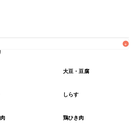
+
リ
なるべくお早めにお召し上がりください。

ラ
大豆・豆腐
介
しらす
き肉
鶏ひき肉