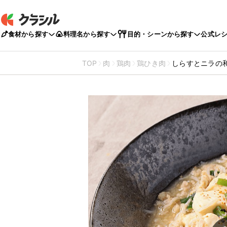
食材から探す
料理名から探す
目的・シーンから探す
公式レ
TOP
肉
鶏肉
鶏ひき肉
しらすとニラの