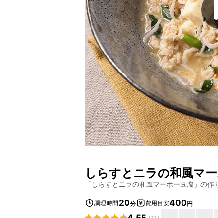
しらすとニラの和風マー
「
しらすとニラの和風マーボー豆腐
」の作
20
400
調理時間
費用目安
分
円
4.55
(
11
)