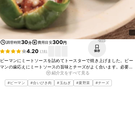
2398
30
300
調理時間
費用目安
分
円
4.20
保存
(
18
)
ピーマンにミートソースを詰めてトースターで焼き上げました。ピー
マンの歯応えにミートソースの旨味とチーズがよく合います。必要最
紹介文をすべて見る
低限の調味料で簡単ミートソースを作りましたので、初心者の方にも
おすすめです。是非お試しくださいね。
#
ピーマン
#
合いびき肉
#
玉ねぎ
#
夏野菜
#
チーズ