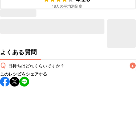
18
人の平均満足度
よくある質問
Q
日持ちはどれくらいですか？
+
このレシピをシェアする
保存期間は冷蔵で翌日中が目安です。なるべくお早めにお召
し上がりください。

A
※日持ちは目安です。
こちら
の注意事項をご確認の上、正し