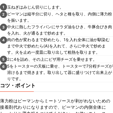
玉ねぎはみじん切りにします。
1
ピーマンは縦半分に切り、ヘタと種を取り、内側に薄力粉
2
を振います。
中火に熱したフライパンにサラダ油をひき、牛豚合びき肉
3
を入れ、火が通るまで炒めます。
肉の色が変わるまで炒めたら、1を入れ全体に油が馴染む
4
まで中火で炒めたら(A)を入れて、さらに中火で炒めま
す。火を止め一度皿に取り出して粗熱を取ります。
2に4を詰め、その上にピザ用チーズを乗せます。
5
5をトースターの天板に乗せ、トースターで7分程チーズが
6
溶けるまで焼きます。取り出して器に盛りつけて出来上が
りです。
コツ・ポイント
薄力粉はピーマンからミートソースが剥がれないための
接着剤代わりになりますので、ピーマンの内側全体に