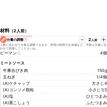
材料
（
2人前
）
2
分量の調整
人前
人数に合わせて分量を調整できます。料理の時間や火加減など、手順も分量に合
わせて調整してくださいね。
ピーマン
4個
ミートソース
牛豚合びき肉
150g
玉ねぎ
1/4個
(A)ケチャップ
大さじ4
(A)コンソメ顆粒
小さじ1/2
(A)塩
ひとつまみ
(A)黒こしょう
ふたつまみ