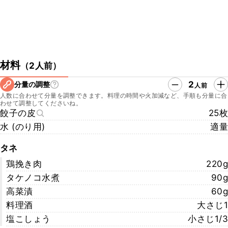
材料
（
2人前
）
2
分量の調整
人前
人数に合わせて分量を調整できます。料理の時間や火加減など、手順も分量に合
わせて調整してくださいね。
餃子の皮
25枚
水 (のり用)
適量
タネ
鶏挽き肉
220g
タケノコ水煮
90g
高菜漬
60g
料理酒
大さじ1
塩こしょう
小さじ1/3