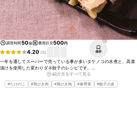
688
50
500
調理時間
費用目安
分
円
4.20
保存
(
9
)
一年を通してスーパーで売っている事が多いタケノコの水煮と、高菜
漬けを使用した変わりダネ餃子のレシピです。
紹介文をすべて見る
普通の餃子に飽きてしまった時にオススメです。高菜漬けの代わりに
野沢菜漬けでも美味しいですよ。
#
たけのこ
#
鶏ひき肉
#
鶏ひき肉
#
春野菜
#
餃子の皮
酢とラー油のさっぱりピリ辛なタレを付けてお召し上がり下さい。