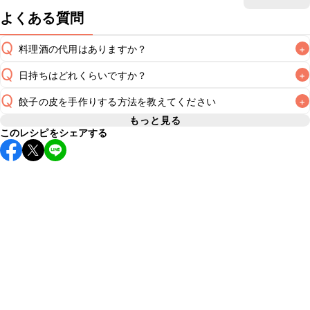
よくある質問
Q
料理酒の代用はありますか？
+
Q
日持ちはどれくらいですか？
+
A
Q
餃子の皮を手作りする方法を教えてください
+
保存期間は冷蔵で翌日中が目安です。なるべくお早めにお召
し上がりください。

もっと見る
A
このレシピをシェアする
A
こちら
※日持ちは目安です。
こちら
の注意事項をご確認の上、正し