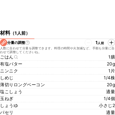
材料
（
1人前
）
1
分量の調整
人前
人数に合わせて分量を調整できます。料理の時間や火加減など、手順も分量に合
わせて調整してくださいね。
ごはん
1膳
有塩バター
20g
ニンニク
1片
しめじ
1/4株
薄切りロングベーコン
20g
塩こしょう
適量
玉ねぎ
1/4個
しょうゆ
小さじ2
パセリ
適量