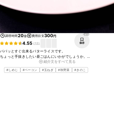
2418
20
300
調理時間
費用目安
分
円
4.55
保存
(
12
)
パパッとすぐ出来るバターライスです。
ちょっと手抜きしたい昼ごはんにいかがでしょうか。
紹介文をすべて見る
洋風スープを添えると彩り豊かな見た目にもバランスがよくなります
ね。
#
しめじ
#
ベーコン
#
玉ねぎ
#
秋野菜
#
きのこ
家にある余り物を加えて是非、作ってみて下さいね。