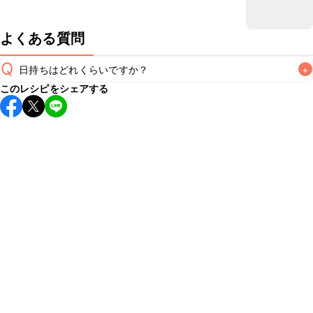
よくある質問
Q
日持ちはどれくらいですか？
+
このレシピをシェアする
保存期間は冷蔵で当日中が目安です。なるべくお早めにお召
し上がりください。

A
※日持ちは目安です。
こちら
の注意事項をご確認の上、正し