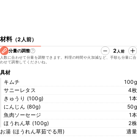
材料
（
2人前
）
2
分量の調整
人前
人数に合わせて分量を調整できます。料理の時間や火加減など、手順も分量に合
わせて調整してくださいね。
具材
キムチ
100g
サニーレタス
4枚
きゅうり (100g)
1本
にんじん (80g)
50g
魚肉ソーセージ
1本
ほうれん草 (100g)
2株
お湯 (ほうれん草茹でる用)
適量