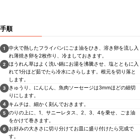
手順
中火で熱したフライパンにごま油をひき、溶き卵を流し入
1
れ薄焼き卵を2枚作り、冷ましておきます。
ほうれん草はよく洗い鍋にお湯を沸騰させ、塩とともに入
2
れて1分ほど茹でたら冷水にさらします。根元を切り落と
します。
きゅうり、にんじん、魚肉ソーセージは3mmほどの細切
3
りにします。
キムチは、細かく刻んでおきます。
4
のりの上に、1、サニーレタス、2、3、4を乗せ、ごま油
5
をかけて巻きます。
お好みの大きさに切り分けてお皿に盛り付けたら完成で
6
す。