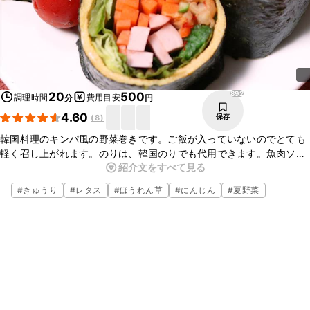
892
20
500
調理時間
費用目安
分
円
4.60
保存
(
8
)
韓国料理のキンパ風の野菜巻きです。ご飯が入っていないのでとても
軽く召し上がれます。のりは、韓国のりでも代用できます。魚肉ソー
紹介文をすべて見る
セージがない場合はカニかまでも美味しく召し上がれます。是非、お
試しくださいね。
#
きゅうり
#
レタス
#
ほうれん草
#
にんじん
#
夏野菜