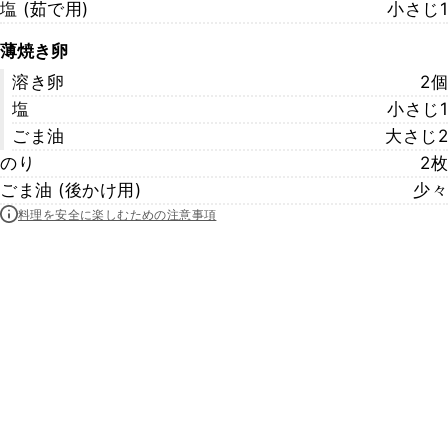
塩 (茹で用)
小さじ1
薄焼き卵
溶き卵
2個
塩
小さじ1
ごま油
大さじ2
のり
2枚
ごま油 (後かけ用)
少々
料理を安全に楽しむための注意事項