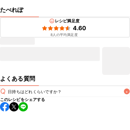
たべれぽ
レシピ満足度
4.60
8
人の平均満足度
よくある質問
Q
日持ちはどれくらいですか？
+
このレシピをシェアする
保存期間は冷蔵で当日中が目安です。なるべくお早めにお召
し上がりください。

A
※日持ちは目安です。
こちら
の注意事項をご確認の上、正し