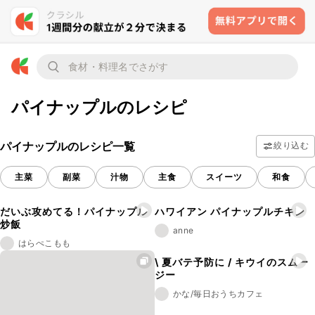
パイナップルのレシピ
パイナップルのレシピ一覧
絞り込む
主菜
副菜
汁物
主食
スイーツ
和食
だいぶ攻めてる！パイナップル
ハワイアン パイナップルチキン
炒飯
anne
はらぺこもも
\ 夏バテ予防に / キウイのスムー
ジー
かな/毎日おうちカフェ