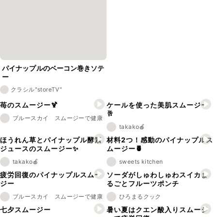
パイナップルのベーコン巻きソテ
ー
クラシル"storeTV"
苺のスムージー🍹
ケールを使った美肌スムージー
🥂
ブルースカイ スムージーで健康
takako🍎
ほうれん草とパイナップル酵素
材料2つ！感動のパイナップルス
ジュースのスムージー✨
ムージー🍍
takako🍎
sweets kitchen
疲労回復のパイナップルスムー
ソーダがしゅわしゅわスイカま
ジー
るごとフルーツポンチ
ブルースカイ スムージーで健康
ひろまるクック
七夕スムージー
暑い夏はクエン酸入りスムージ